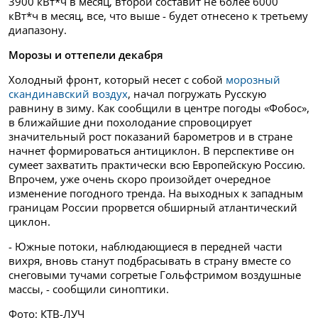
3900 кВт*ч в месяц, второй составит не более 6000
кВт*ч в месяц, все, что выше - будет отнесено к третьему
диапазону.
Морозы и оттепели декабря
Холодный фронт, который несет с собой
морозный
скандинавский воздух
, начал погружать Русскую
равнину в зиму. Как сообщили в центре погоды «Фобос»,
в ближайшие дни похолодание спровоцирует
значительный рост показаний барометров и в стране
начнет формироваться антициклон. В перспективе он
сумеет захватить практически всю Европейскую Россию.
Впрочем, уже очень скоро произойдет очередное
изменение погодного тренда. На выходных к западным
границам России прорвется обширный атлантический
циклон.
- Южные потоки, наблюдающиеся в передней части
вихря, вновь станут подбрасывать в страну вместе со
снеговыми тучами согретые Гольфстримом воздушные
массы, - сообщили синоптики.
Фото: КТВ-ЛУЧ