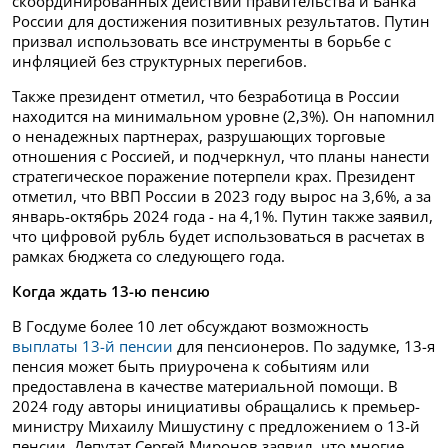
скоординированных действий правительства и Банка
России для достижения позитивных результатов. Путин
призвал использовать все инструменты в борьбе с
инфляцией без структурных перегибов.
Также президент отметил, что безработица в России
находится на минимальном уровне (2,3%). Он напомнил
о ненадежных партнерах, разрушающих торговые
отношения с Россией, и подчеркнул, что планы нанести
стратегическое поражение потерпели крах. Президент
отметил, что ВВП России в 2023 году вырос на 3,6%, а за
январь-октябрь 2024 года - на 4,1%. Путин также заявил,
что цифровой рубль будет использоваться в расчетах в
рамках бюджета со следующего года.
Когда ждать 13-ю пенсию
В Госдуме более 10 лет обсуждают возможность
выплаты 13-й пенсии
для пенсионеров. По задумке, 13-я
пенсия может быть приурочена к событиям или
предоставлена в качестве материальной помощи. В
2024 году авторы инициативы обращались к премьер-
министру Михаилу Мишустину с предложением о 13-й
пенсии. Депутат Сергей Миронов заявил, что многие