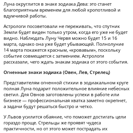
Луна округлится в знаке зодиака Дева: это станет
благоприятным временем для любой кропотливой и
вдумчивой работы.
Астрологи посоветовали не переживать, что спутник
Земли будет виден только утром, когда его уже не будет
видно. Наблюдать Луну Червя можно будет 15 и 16
марта, однако она уже будет убывающей. Полнолуние
14 марта покажется красным, «кровавым», поскольку
событие совмещается с затмением. Астрологи
рассказали, чего ждать знакам зодиака от этого события.
Огненные знаки зодиака (Овен, Лев, Стрелец)
Представителям огненной стихии в зодиакальном круге
полная Луна подарит положительное влияние небесных
светил. Для Овнов заготовлены успехи в работе или
бизнесе — профессиональная хватка заметно окрепнет,
а задачи будут решаться быстро и четко.
У Львов усилится обаяние, что поможет достигать цели
гораздо проще. Стрельцы же проявят чудеса
практичности, но от этого может пострадать их