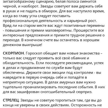
зигзагообразному сценарию, белая полоса сменится
черной, и наоборот. Звезды советуют вам держать себя
в руках и не падать в обморок. Для вас наступило время,
когда во главу угла следует поставить
профессиональную деятельность и карьерный рост.
Вряд ли на старом месте вас ждут позитивные перемены
- повышения и премии маловероятны. Прошерстите все
интересные предложения и примите трудное решение о
переходе. В конечном счете вы останетесь в хорошем
денежном выигрыше!
СКОРПИОН
. Гороскоп обещает вам новые знакомства –
только вас следует проявить всё своё обаяние и
обходительность. Если последуете рекомендации, успех
в делах и продвижение по службе вам будут
обеспечены. Держите свои эмоции под контролем - вы
навредите в первую очередь себе и попадёте в
неприятную ситуацию. В делах амурных вам нужно
тщательно проанализировать последние события. В них
для вас зашифрован сногсшибательный сюрприз.
СТРЕЛЕЦ
. Звезды не советую торопиться там, где вы до
конца не уверены в своих действиях. Осторожность не