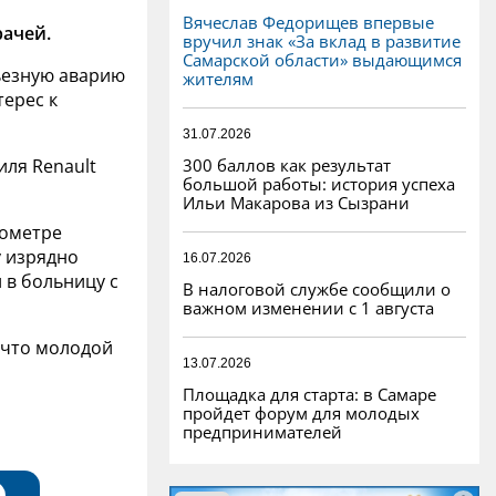
Вячеслав Федорищев впервые
рачей.
вручил знак «За вклад в развитие
Самарской области» выдающимся
рьезную аварию
жителям
ерес к
31.07.2026
300 баллов как результат
иля Renault
большой работы: история успеха
Ильи Макарова из Сызрани
лометре
у изрядно
16.07.2026
 в больницу с
В налоговой службе сообщили о
важном изменении с 1 августа
 что молодой
13.07.2026
Площадка для старта: в Самаре
пройдет форум для молодых
предпринимателей