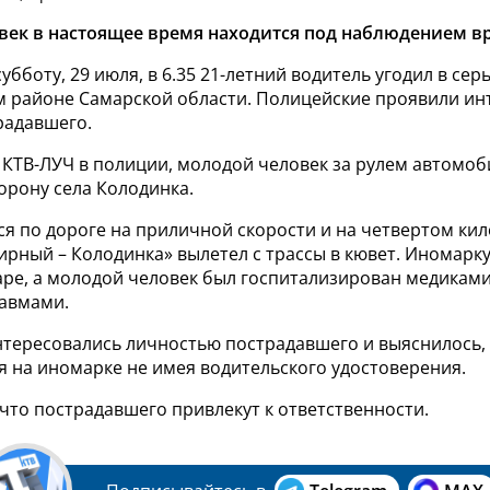
ек в настоящее время находится под наблюдением в
бботу, 29 июля, в 6.35 21-летний водитель угодил в се
м районе Самарской области. Полицейские проявили инт
радавшего.
 КТВ-ЛУЧ в полиции, молодой человек за рулем автомоб
торону села Колодинка.
ся по дороге на приличной скорости и на четвертом ки
ирный – Колодинка» вылетел с трассы в кювет. Иномарк
аре, а молодой человек был госпитализирован медиками
авмами.
нтересовались личностью пострадавшего и выяснилось,
я на иномарке не имея водительского удостоверения.
что пострадавшего привлекут к ответственности.