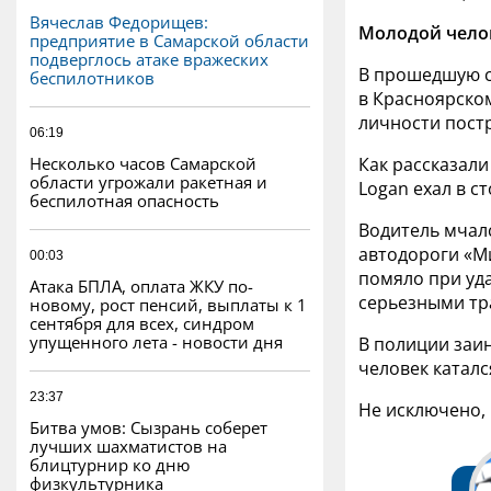
Вячеслав Федорищев:
Молодой челов
предприятие в Самарской области
подверглось атаке вражеских
В прошедшую су
беспилотников
в Красноярско
личности пост
06:19
Несколько часов Самарской
Как рассказали
области угрожали ракетная и
Logan ехал в с
беспилотная опасность
Водитель мчал
автодороги «М
00:03
помяло при уд
Атака БПЛА, оплата ЖКУ по-
серьезными тр
новому, рост пенсий, выплаты к 1
сентября для всех, синдром
упущенного лета - новости дня
В полиции заи
человек каталс
23:37
Не исключено, 
Битва умов: Сызрань соберет
лучших шахматистов на
блицтурнир ко дню
физкультурника