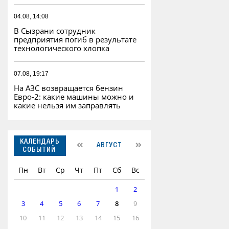
04.08, 14:08
В Сызрани сотрудник
предприятия погиб в результате
технологического хлопка
07.08, 19:17
На АЗС возвращается бензин
Евро‑2: какие машины можно и
какие нельзя им заправлять
КАЛЕНДАРЬ
АВГУСТ
СОБЫТИЙ
Пн
Вт
Ср
Чт
Пт
Сб
Вс
1
2
3
4
5
6
7
8
9
10
11
12
13
14
15
16