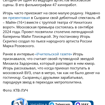
сцены. В его фильмографии 47 киноработ.
Игорь часто приезжает на свою малую родину. Недавно
он
презентовал
в Сызрани свой дебютный спектакль «Я
– Майя» (16+) вместе с труппой театра «У Никитских
ворот». Московская премьера состоялась в сентябре
2024 года. Проект посвятили столетию легендарной
балерины Майи Плисецкой. Эту постановку Игорь
Скрипко создал по пьесе народного артиста России
Марка Розовского.
Ранее в интервью
«Учительской газете»
Игорь
признавался, что считает своей путеводной звездой
Михаила Задорнова, который разглядел в нем юмор.
Игорь рассказывал, что когда приехал поступать в
московский ВУЗ, спал в метро, так как не было денег на
гостиницу. Сызранец с друзьями зарабатывал,
пародируя звезд в переходах метрополитена.
Фото: КТВ-ЛУЧ
Читайте в
Telegram
MAX