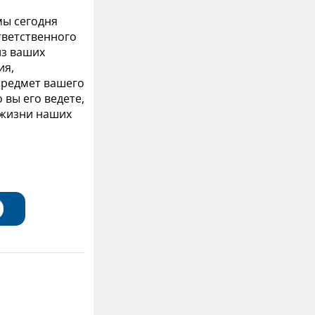
мы сегодня
тветственного
из ваших
ия,
предмет вашего
 вы его ведете,
о жизни наших