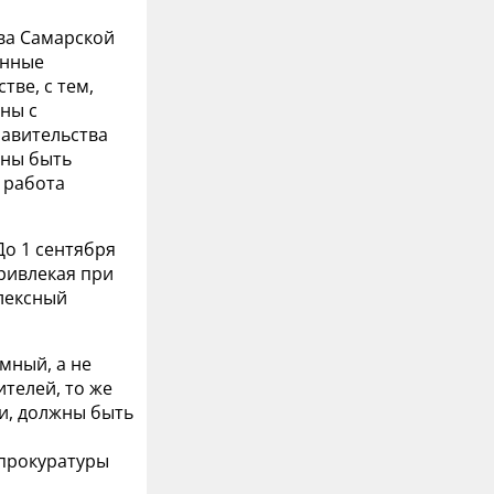
ва Самарской
енные
ве, с тем,
ны с
равительства
жны быть
 работа
До 1 сентября
ривлекая при
лексный
мный, а не
телей, то же
ии, должны быть
 прокуратуры