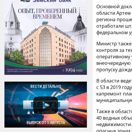
Основной докл
области Артем
региона проше
отработали шт
федеральном у
Министр также
контроля за те
оперативному 
внеочередную 
пропуску дожд
В области веде
с 53 в 2019 го
ВЕСТИ ДЕТАЛЬНО
капремонт план
муниципальную
Также в област
40 водных объ
недвижимости. 
ВЫПУСК ОТ 5 АВГУСТА
опасных зонах