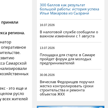
300 баллов как результат
большой работы: история успеха
Ильи Макарова из Сызрани
 приняли
16.07.2026
В налоговой службе сообщили о
кса региона.
важном изменении с 1 августа
рнатор
 оперативное
13.07.2026
ительстве.
Площадка для старта: в Самаре
азвитию
пройдет форум для молодых
предпринимателей
кса Самарской
анализировали
охозяйственных
30.06.2026
Вячеслав Федорищев поручил
жестко контролировать сроки
кс - это еще и
строительства и ремонта
 целом русло
объектов ЖКХ
у всех жителей