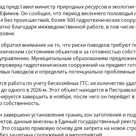
ад представил министр природных ресурсов и экологии
 Ефимов. Он сообщил, что период весеннего половодья 
л без происшествий, более 500 гидротехнических соору
атно благодаря межведомственной работе, в том числе 
ровне.
 обратил внимание на то, что риски паводков требуют 
хническим состоянием объектов и за готовностью собст
управлению. Муниципальным образованиям предложен
проверку гидротехнических сооружений на предмет гот
евых паводков и определить потенциально проблемные
тся работа по учету бесхозяйных ГТС: их количество уда
ду до одного в 2026-м. Этот объект находится в Пестравск
ируется завершить в ноябре, после чего он перейдет в
 собственность.
и завершено установление границ зон затопления и по
ектов, данные внесены в Единый государственный реест
Это создало правовую основу для запрета на новое стр
 без защитных сооружений и мероприятий.