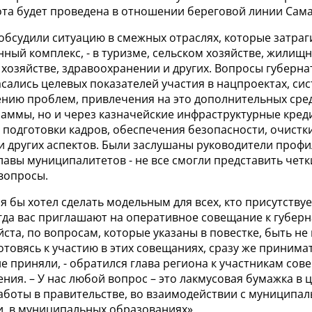
бота будет проведена в отношении береговой линии Сам
обсудили ситуацию в смежных отраслях, которые затра
ный комплекс, - в туризме, сельском хозяйстве, жилищн
хозяйстве, здравоохранении и других. Вопросы губерна
сались целевых показателей участия в нацпроектах, си
ению проблем, привлечения на это дополнительных сред
раммы, но и через казначейские инфраструктурные кред
подготовки кадров, обеспечения безопасности, очистки
 и других аспектов. Были заслушаны руководители проф
лавы муниципалитетов - не все смогли представить четк
вопросы.
я бы хотел сделать модельным для всех, кто присутствуе
да вас приглашают на оперативное совещание к губерн
ста, по вопросам, которые указаны в повестке, быть не
готовясь к участию в этих совещаниях, сразу же приним
 не приняли, - обратился глава региона к участникам со
ния. – У нас любой вопрос – это лакмусовая бумажка в 
аботы в правительстве, во взаимодействии с муниципа
, в муниципальных образованиях».