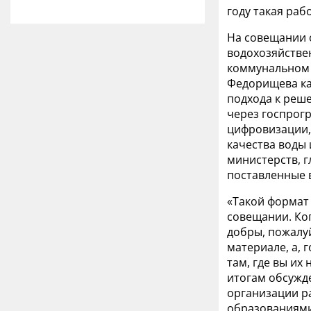
году такая ра
На совещании 
водохозяйствен
коммунальном 
Федорищева ка
подхода к реш
через госпрог
цифровизации, 
качества воды
министерств, г
поставленные 
«Такой формат 
совещании. Ког
добры, пожалуй
материале, а, 
там, где вы их
итогам обсужде
организации р
образованиями