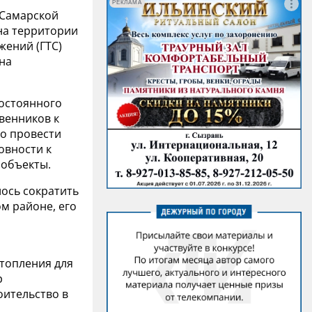
РЕКЛАМА
 Самарской
на территории
жений (ГТС)
на
постоянного
венников к
о провести
овности к
 объекты.
лось сократить
ом районе, его
дтопления для
р
оительство в