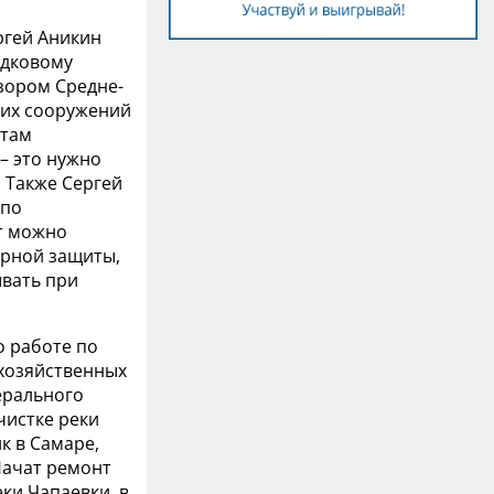
ргей Аникин
одковому
зором Средне-
ких сооружений
ктам
– это нужно
. Также Сергей
 по
т можно
ерной защиты,
ывать при
о работе по
охозяйственных
ерального
чистке реки
к в Самаре,
Начат ремонт
ки Чапаевки, в