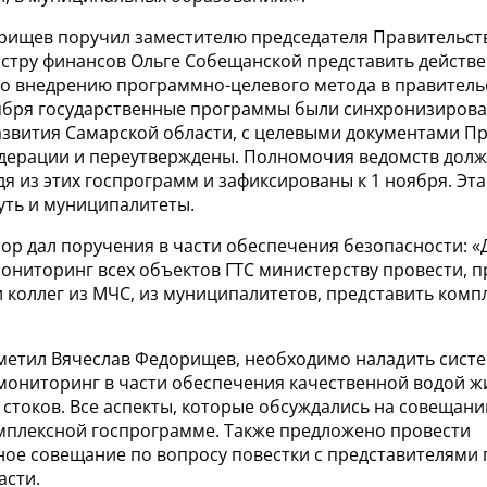
рищев поручил заместителю председателя Правительст
истру финансов Ольге Собещанской представить действ
о внедрению программно-целевого метода в правительст
тября государственные программы были синхронизирова
звития Самарской области, с целевыми документами П
дерации и переутверждены. Полномочия ведомств дол
я из этих госпрограмм и зафиксированы к 1 ноября. Эта
уть и муниципалитеты.
ор дал поручения в части обеспечения безопасности: «
ониторинг всех объектов ГТС министерству провести, п
 коллег из МЧС, из муниципалитетов, представить комп
тметил Вячеслав Федорищев, необходимо наладить систе
мониторинг в части обеспечения качественной водой жи
 стоков. Все аспекты, которые обсуждались на совещан
мплексной госпрограмме. Также предложено провести
ое совещание по вопросу повестки с представителями
асти.