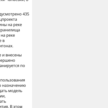
дусмотрено 435
ацпроекта
ины на реке
охранилища
 на реке
е в
игонах.
е и внесены
авершено
ланируется по
спользования
по назначению
дать модель
ии,
ать
тия. В этом