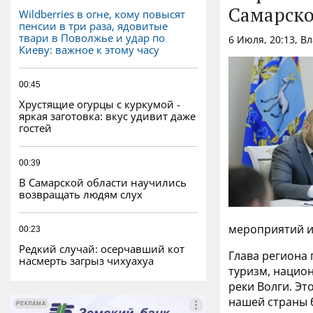
Wildberries в огне, кому повысят
Самарско
пенсии в три раза, ядовитые
твари в Поволжье и удар по
6 Июля, 20:13, В
Киеву: важное к этому часу
00:45
Хрустящие огурцы с куркумой -
яркая заготовка: вкус удивит даже
гостей
00:39
В Самарской области научились
возвращать людям слух
мероприятий и
00:23
Редкий случай: осерчавший кот
Глава региона 
насмерть загрыз чихуахуа
туризм, национ
реки Волги. Эт
нашей страны 
РЕКЛАМА
РЕКЛАМА