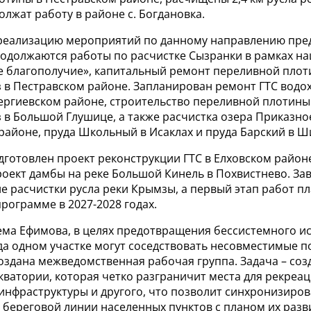
олжат работу в районе с. Богдановка.
а реализацию мероприятий по данному направлению пре
родолжаются работы по расчистке Сызранки в рамках н
е благополучие», капитальный ремонт переливной плот
 в Пестравском районе. Запланирован ремонт ГТС вод
Сергиевском районе, строительство переливной плотины
 в Большой Глушице, а также расчистка озера Приказно
районе, пруда Школьный в Исаклах и пруда Барский в Ш
дготовлен проект реконструкции ГТС в Елховском район
роект дамбы на реке Большой Кинель в Похвистнево. З
 расчистки русла реки Крымзы, а первый этап работ п
рограмме в 2027-2028 годах.
ема Ефимова, в целях предотвращения бессистемного и
гда одном участке могут соседствовать несовместимые 
оздана межведомственная рабочая группа. Задача – соз
ватории, которая четко разграничит места для рекреац
инфраструктуры и другого, что позволит синхронизиров
береговой линии населенных пунктов с планом их разви