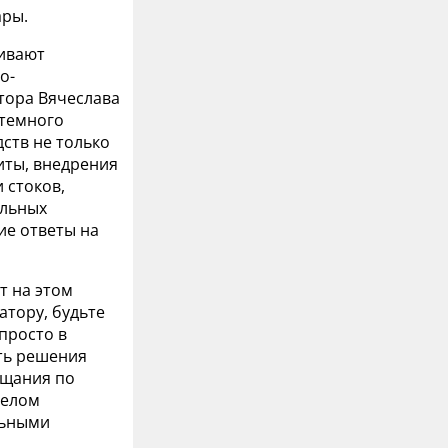
ары.
гивают
о-
тора Вячеслава
стемного
ств не только
иты, внедрения
 стоков,
ильных
ие ответы на
т на этом
атору, будьте
 просто в
ать решения
вещания по
целом
льными