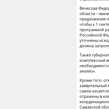
Вячеслав Федо
области – мин
предложения п
чтобы к 1 сен
программой ра
Российской Фе
уточнены исход
должна затрон
Также губернат
комплексный м
необходимости
анализ».
Кроме того, о
заявительный 
самое касается
отражены в ко
координационн
Самарской обл