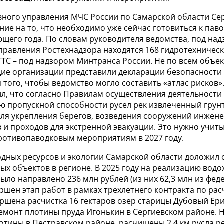
вного управления МЧС России по Самарской области Се
ие на то, что необходимо уже сейчас готовиться к пав
щего года. По словам руководителя ведомства, под над
правления Ростехнадзора находятся 168 гидротехничес
ГТС – под надзором Минтранса России. Не по всем объе
ие организации представили декларации безопасности 
 того, чтобы ведомство могло составить «атлас рисков»
л, что согласно Правилам осуществления деятельности
ю пропускной способности русел рек извлеченный грун
для укрепления берегов, возведения сооружений инжен
 и проходов для экстренной эвакуации. Это нужно учит
противопаводковым мероприятиям в 2027 году.
дных ресурсов и экологии Самарской области доложил 
ых объектов в регионе. В 2025 году на реализацию вод
ло направлено 236 млн рублей (из них 62,3 млн из фед
ршен этап работ в рамках трехлетнего контракта по рас
ршена расчистка 16 гектаров озер старицы Дубовый Ери
емонт плотины пруда Игонькин в Сергиевском районе. 
тины в Пестравском районе, расчищены 2,4 км русла ре