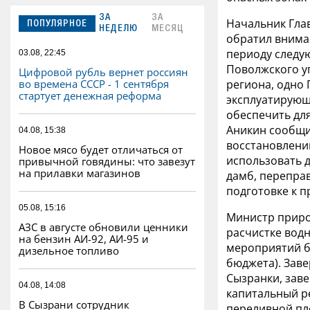
ЗА
ЗА
Начальник Гла
ПОПУЛЯРНОЕ
НЕДЕЛЮ
МЕСЯЦ
обратил вниман
периоду следую
03.08, 22:45
Поволжского у
Цифровой рубль вернет россиян
региона, одно 
во времена СССР - 1 сентября
стартует денежная реформа
эксплуатирующ
обеспечить для
Аникин сообщи
04.08, 15:38
восстановлени
Новое мясо будет отличаться от
использовать 
привычной говядины: что завезут
на прилавки магазинов
дамб, переправ
подготовке к 
05.08, 15:16
Министр приро
АЗС в августе обновили ценники
расчистке водн
на бензин АИ-92, АИ-95 и
мероприятий бы
дизельное топливо
бюджета). Заве
Сызранки, заве
04.08, 14:08
капитальный р
В Сызрани сотрудник
переливной пло