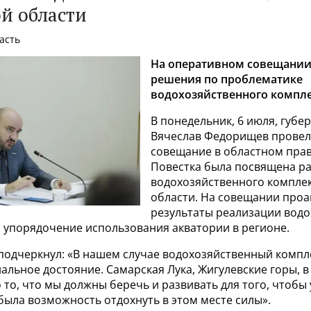
й области
ласть
На оперативном совещании
решения по проблематике
водохозяйственного компле
В понедельник, 6 июля, губе
Вячеслав Федорищев провел
совещание в областном прав
Повестка была посвящена р
водохозяйственного компле
области. На совещании про
результаты реализации вод
 упорядочение использования акватории в регионе.
подчеркнул: «В нашем случае водохозяйственный компле
альное достояние. Самарская Лука, Жигулевские горы, в
о то, что мы должны беречь и развивать для того, чтобы 
была возможность отдохнуть в этом месте силы».