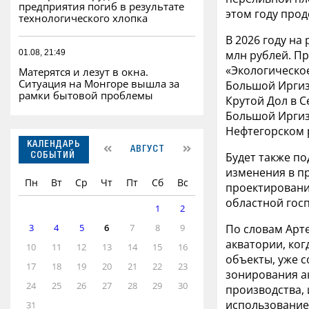
предприятия погиб в результате
этом году прод
технологического хлопка
В 2026 году н
млн рублей. П
01.08, 21:49
«Экологическо
Матерятся и лезут в окна.
Ситуация на Монгоре вышла за
Большой Иргиз
рамки бытовой проблемы
Крутой Дол в 
Большой Иргиз
Нефтегорском 
КАЛЕНДАРЬ
АВГУСТ
Будет также по
СОБЫТИЙ
изменения в п
Пн
Вт
Ср
Чт
Пт
Сб
Вс
проектирование
областной госп
1
2
По словам Арт
3
4
5
6
7
8
9
акватории, ко
10
11
12
13
14
15
16
объекты, уже с
17
18
19
20
21
22
23
зонирования ак
24
25
26
27
28
29
30
производства, 
использование 
31