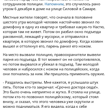
сотрудников полиции.
Напомним
, это случилось рано
утром 6 декабря в доме на улице Силовой в Самаре.
Местные жители говорят, что сначала в половине
шестого утра молодой человек настойчиво звонил по
домофону в одну из квартир и требовал какую-то Настю,
которая там не живет. Потом он разбил окно подъезда
раковиной, лежащей у мусорки, и отправился к
квартире, в которую звонил по домофону. Когда хозяин
вышел и оттолкнул его, парень ранил его ножом.
На место вызвали полицию, правоохранители вывели
парня из подъезда. В тот момент он не сопротивлялся,
но потом вырвался и убежал в подъезд. Там молодой
человек и набросился с ножом на полицейских, когда
они погнались за ним. Им пришлось применить оружие.
- Раздались выстрелы. Мне кажется, я услышала штук
пять. Потом кто-то закричал: «Срочно доктора сюда!».
Это было очень неприятно и жутко. Я стояла на улице,
потом кто-то позвонил полицейскому, который стоял
внизу, и сказал, что этого человека уже скрутили и
можно подниматься. Я его видела, когда к себе