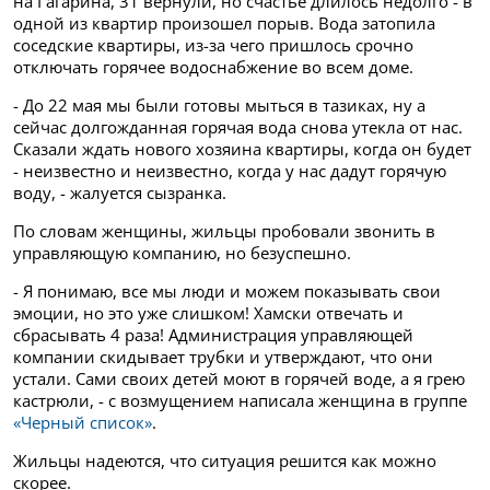
на Гагарина, 31 вернули, но счастье длилось недолго - в
одной из квартир произошел порыв. Вода затопила
соседские квартиры, из-за чего пришлось срочно
отключать горячее водоснабжение во всем доме.
- До 22 мая мы были готовы мыться в тазиках, ну а
сейчас долгожданная горячая вода снова утекла от нас.
Сказали ждать нового хозяина квартиры, когда он будет
- неизвестно и неизвестно, когда у нас дадут горячую
воду, - жалуется сызранка.
По словам женщины, жильцы пробовали звонить в
управляющую компанию, но безуспешно.
- Я понимаю, все мы люди и можем показывать свои
эмоции, но это уже слишком! Хамски отвечать и
сбрасывать 4 раза! Администрация управляющей
компании скидывает трубки и утверждают, что они
устали. Сами своих детей моют в горячей воде, а я грею
кастрюли, - с возмущением написала женщина в группе
«Черный список»
.
Жильцы надеются, что ситуация решится как можно
скорее.