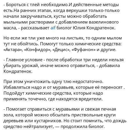
- Бороться с тлей необходимо.И действенные методы
есть.На ранних этапах, когда верхушки только-только
начали закручиваться, кусты можно обработать
мыльными растворами с добавлением вазелинового
масла, - рассказывает
aif
биолог Юлия Кондратенок.
Но если же тли уже много на листьях, то одним мылом
тут не обойтись. Помогут только химические средства:
«Актара», «Конфидор», «Децис», «Фуфанон» и другие.
- Главное условие - после обработки три недели нельзя
убирать урожай, иначе можно отравиться, - добавила
Кондратенок.
При этом уничтожить одну тлю недостаточно.
Избавляться надо и от муравьев, которые её переносят .
Подойдут химические средства, которые надо
применять точечно, где находятся вредители.
- Помогает справиться с муравьями и свежая печная
зола, которой можно обсыпать приствольные круги
деревьев или кустарников. Но стоит помнить, что дождь
средство нейтрализует, — продолжила биолог.