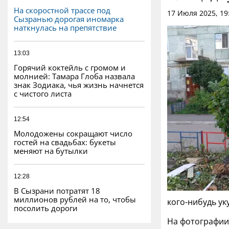
На скоростной трассе под
17 Июля 2025, 19
Сызранью дорогая иномарка
наткнулась на препятствие
13:03
Горячий коктейль с громом и
молнией: Тамара Глоба назвала
знак Зодиака, чья жизнь начнется
с чистого листа
12:54
Молодожены сокращают число
гостей на свадьбах: букеты
меняют на бутылки
12:28
В Сызрани потратят 18
миллионов рублей на то, чтобы
кого-нибудь ук
посолить дороги
На фотографии 