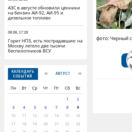
АЗС в августе обновили ценники
на бензин АИ-92, АИ-95 и
дизельное топливо
08.08, 17:28
фото: Черный 
Горит НПЗ, есть пострадавшие: на
Москву летело две тысячи
беспилотников ВСУ
КАЛЕНДАРЬ
АВГУСТ
СОБЫТИЙ
Пн
Вт
Ср
Чт
Пт
Сб
Вс
1
2
3
4
5
6
7
8
9
10
11
12
13
14
15
16
17
18
19
20
21
22
23