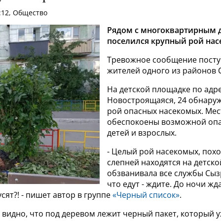
:12, Общество
Рядом с многоквартирным
поселился крупный рой нас
Тревожное сообщение посту
жителей одного из районов 
На детской площадке по адр
Новостроящаяся, 24 обнару
рой опасных насекомых. Ме
обеспокоены возможной опа
детей и взрослых.
- Целый рой насекомых, похо
слепней находятся на детско
обзванивала все службы Сыз
что едут - ждите. До ночи жд
усят?! - пишет автор в группе
«Черный список»
.
видно, что под деревом лежит черный пакет, который у