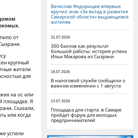
Вячеслав Федорищев впервые
вручил знак «За вклад в развитие
Самарской области» выдающимся
 домом
жителям
екомых.
пило от
31.07.2026
Сызрани.
300 баллов как результат
большой работы: история успеха
есу
Ильи Макарова из Сызрани
жен крупный
стные жители
16.07.2026
сностью для
В налоговой службе сообщили о
важном изменении с 1 августа
жих на ос или
й площадке. Я
13.07.2026
рани. Сказали,
Площадка для старта: в Самаре
ать или когда
пройдет форум для молодых
предпринимателей
же успели