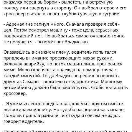
оказался перед выбором - вылететь на встречную
полосу или свернуть в сторону. Он выбрал второе и его
кроссовер съехал в кювет, глубоко увязнув в сугробе.
- Адреналина хапнул много. Сначала проверил себя -
цел. Потом осмотрел машину - тоже цела, серьезных
повреждений нет. Но выбраться самостоятельно точно
не получится, - вспоминает Владислав.
Оказавшись в снежном плену, водитель попытался
привлечь внимание проезжающих: махал руками,
включал аварийку, но поток машин лишь проносился
мимо. Мороз крепчал, а надежда на помощь таяла с
каждой минутой. Тогда Владислав решил позвонить
другу из Самары - водителю внедорожника. Мощному
автомобилю должно было хватить сил, чтобы вытащить
кроссовер.
- Я уже мысленно представлял, как мы с другом вместе
вытаскиваем машину. Но судьба распорядилась иначе.
Помощь пришла раньше - и откуда я совсем не ждал, -
говорит водитель.
Проезжавший мимо водитель ассенизаторской машины