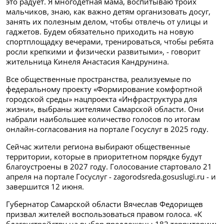
это радует. Я многодетная мама, воспитываю троих
мальчиков, знаю, как важно детям организовать досуг,
занять их полезным делом, чтобы отвлечь от улицы и
гаджетов. Будем обязательно приходить на новую
спортплощадку вечерами, тренироваться, чтобы ребята
росли крепкими и физически развитыми», - говорит
жительница Кинеля Анастасия Кандрунина.
Все общественные пространства, реализуемые по
федеральному проекту «Формирование комфортной
городской среды» нацпроекта «Инфраструктура для
жизни», выбраны жителями Самарской области. Они
набрали наибольшее количество голосов по итогам
онлайн-согласования на портале Госуслуг в 2025 году.
Сейчас жители региона выбирают общественные
территории, которые в приоритетном порядке будут
благоустроены в 2027 году. Голосование стартовало 21
апреля на портале Госуслуг - zagorodsreda.gosuslugi.ru - и
завершится 12 июня.
Губернатор Самарской области Вячеслав Федорищев
призвал жителей воспользоваться правом голоса. «К
благоустройству на выбор предложены 182 территории: