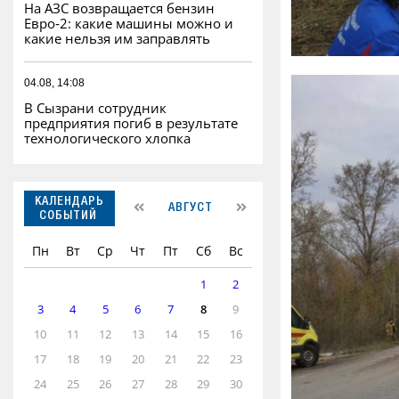
На АЗС возвращается бензин
Евро‑2: какие машины можно и
какие нельзя им заправлять
04.08, 14:08
В Сызрани сотрудник
предприятия погиб в результате
технологического хлопка
КАЛЕНДАРЬ
АВГУСТ
СОБЫТИЙ
Пн
Вт
Ср
Чт
Пт
Сб
Вс
1
2
3
4
5
6
7
8
9
10
11
12
13
14
15
16
17
18
19
20
21
22
23
24
25
26
27
28
29
30