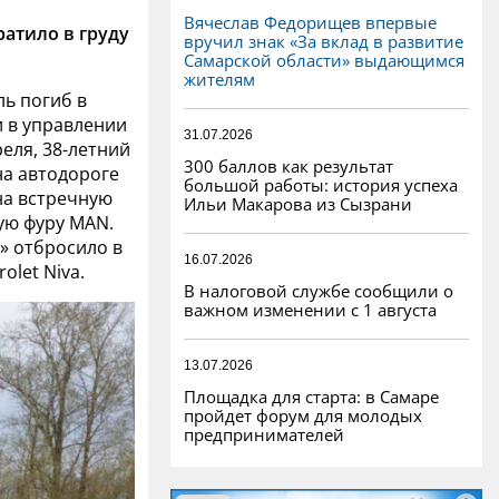
Вячеслав Федорищев впервые
атило в груду
вручил знак «За вклад в развитие
Самарской области» выдающимся
жителям
ль погиб в
 в управлении
31.07.2026
реля, 38-летний
300 баллов как результат
на автодороге
большой работы: история успеха
на встречную
Ильи Макарова из Сызрани
ую фуру MAN.
» отбросило в
16.07.2026
let Niva.
В налоговой службе сообщили о
важном изменении с 1 августа
13.07.2026
Площадка для старта: в Самаре
пройдет форум для молодых
предпринимателей