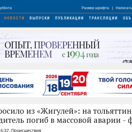
Суббота
Размер шрифта
|
Написать
НОВОСТИ
ВЫПУСКИ
ПУБЛИКАЦИИ
ТРАНСЛЯЦИИ
ОБЪ
росило из «Жигулей»: на тольятти
дитель погиб в массовой аварии - 
16:37, Происшествия