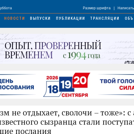
Суббота
Размер шрифта
|
Написать
НОВОСТИ
ВЫПУСКИ
ПУБЛИКАЦИИ
ТРАНСЛЯЦИИ
ОБЪ
м не отдыхает, сволочи – тоже»: с
известного сызранца стали поступа
щие послания