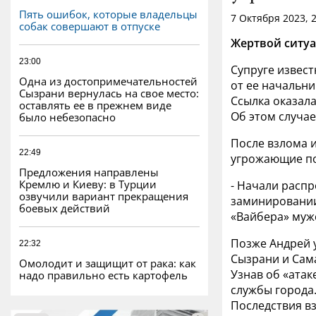
Пять ошибок, которые владельцы
7 Октября 2023, 
собак совершают в отпуске
Жертвой ситуа
23:00
Супруге извест
Одна из достопримечательностей
от ее начальн
Сызрани вернулась на свое место:
Ссылка оказала
оставлять ее в прежнем виде
Об этом случа
было небезопасно
После взлома и
22:49
угрожающие по
Предложения направлены
Кремлю и Киеву: в Турции
- Начали расп
озвучили вариант прекращения
заминировании 
боевых действий
«Вайбера» мужс
Позже Андрей 
22:32
Сызрани и Сам
Омолодит и защищит от рака: как
Узнав об «атак
надо правильно есть картофель
службы города.
Последствия в