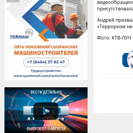
видеообращении
РЕКЛАМА
РЕКЛАМА
присутствовала
Андрей призва
«Терроризм не 
Фото: КТВ-ЛУЧ
ВЕСТИ ДЕТАЛЬНО
ВЫПУСК ОТ 6 АВГУСТА