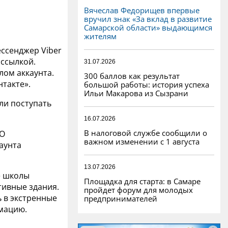
Вячеслав Федорищев впервые
вручил знак «За вклад в развитие
Самарской области» выдающимся
жителям
ессенджер Viber
ссылкой.
31.07.2026
лом аккаунта.
300 баллов как результат
нтакте».
большой работы: история успеха
Ильи Макарова из Сызрани
али поступать
16.07.2026
В налоговой службе сообщили о
 О
важном изменении с 1 августа
каунта
13.07.2026
е школы
Площадка для старта: в Самаре
тивные здания.
пройдет форум для молодых
ь в экстренные
предпринимателей
рмацию.