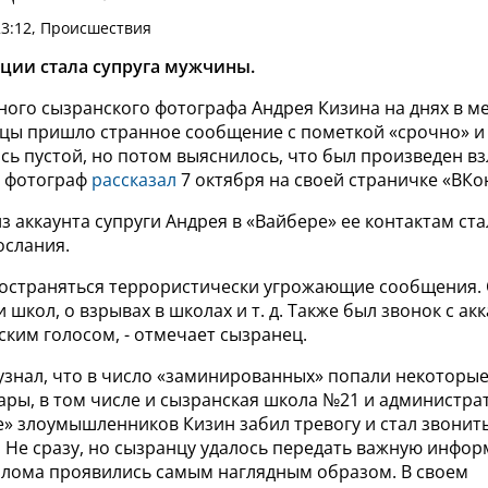
23:12, Происшествия
ции стала супруга мужчины.
ного сызранского фотографа Андрея Кизина на днях в м
ицы пришло странное сообщение с пометкой «срочно» и 
сь пустой, но потом выяснилось, что был произведен вз
е фотограф
рассказал
7 октября на своей страничке «ВКо
з аккаунта супруги Андрея в «Вайбере» ее контактам ст
слания.
ространяться террористически угрожающие сообщения.
школ, о взрывах в школах и т. д. Также был звонок с ак
ким голосом, - отмечает сызранец.
узнал, что в число «заминированных» попали некоторы
ары, в том числе и сызранская школа №21 и администра
е» злоумышленников Кизин забил тревогу и стал звонит
 Не сразу, но сызранцу удалось передать важную инфо
злома проявились самым наглядным образом. В своем