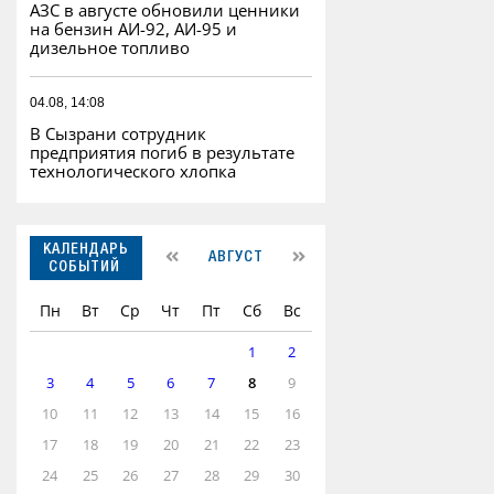
АЗС в августе обновили ценники
на бензин АИ-92, АИ-95 и
дизельное топливо
04.08, 14:08
В Сызрани сотрудник
предприятия погиб в результате
технологического хлопка
КАЛЕНДАРЬ
АВГУСТ
СОБЫТИЙ
Пн
Вт
Ср
Чт
Пт
Сб
Вс
1
2
3
4
5
6
7
8
9
10
11
12
13
14
15
16
17
18
19
20
21
22
23
24
25
26
27
28
29
30