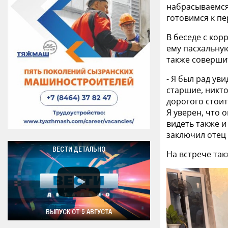
набрасываемся 
готовимся к пе
В беседе с кор
ему пасхальну
также соверши
- Я был рад ув
старшие, никто
дорогого стоит
Я уверен, что 
видеть также и
заключил отец 
ВЕСТИ ДЕТАЛЬНО
На встрече так
ВЫПУСК ОТ 5 АВГУСТА