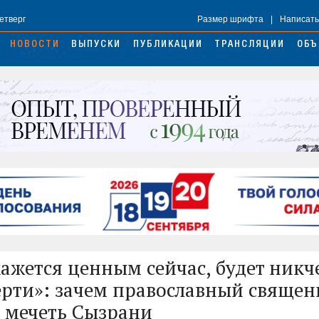
Четверг
Размер шрифта
|
Написать
НОВОСТИ
ВЫПУСКИ
ПУБЛИКАЦИИ
ТРАНСЛЯЦИИ
ОБЪ
 кажется ценным сейчас, будет ни
ерти»: зачем православный свяще
 мечеть Сызрани