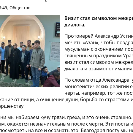
3:49, Общество
Визит стал символом межр
диалога.
Протоиерей Александр Усти
мечеть «Азан», чтобы поздр
мусульман с окончанием пос
священным праздником Ураз
визит стал символом межре
диалога и взаимопонимания
По словам отца Александра, 
монотеистических религий 
черты, например, тот же пост
ание от пищи, а очищение души, борьба со страстями и
ершенству.
зни мы набираем кучу грязи, греха, и это очень страшно.
ым, окажется незначительным после смерти. Эти посты 
осмотреть на все и осознать это. Благодаря посту мы н