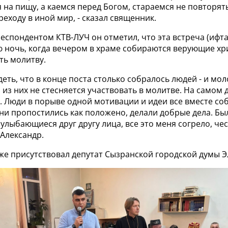
на пищу, а каемся перед Богом, стараемся не повторят
реходу в иной мир, - сказал священник.
респондентом КТВ-ЛУЧ он отметил, что эта встреча (ифт
ю ночь, когда вечером в храме собираются верующие хр
ть молитву.
идеть, что в конце поста столько собралось людей - и мол
 из них не стесняется участвовать в молитве. На самом 
. Люди в порыве одной мотивации и идеи все вместе соб
они пропостились как положено, делали добрые дела. Бы
 улыбающиеся друг другу лица, все это меня согрело, чес
Александр.
же присутствовал депутат Сызранской городской думы Э