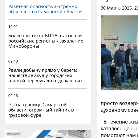
Ракетная опасность экстренно
30 Марта 2025, 2
объявлена в Самарской области
10:01
Более шестисот БПЛА атаковали
российские регионы - заявление
Минобороны
09:43
Рвали добычу прямо у берега:
нашествие акул у городских
пляжей перепугало отдыхающих
09:26
просто воздерж
ЧП на границе Самарской
области: огромный тайник в
духовному сов
грузовой фуре
- В течение жи
казалось ценн
помогают нам п
РЕКЛАМА
РЕКЛАМА