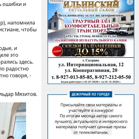
РЕКЛАМА
ь ошибки и
ар), напомнила
истиане, чтобы
одые, и
деле это
рались здесь.
ло радостно
тно говоря, -
льдар Мязитов.