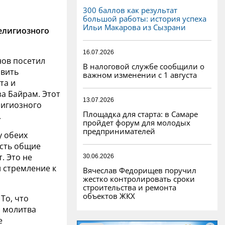
300 баллов как результат
большой работы: история успеха
Ильи Макарова из Сызрани
елигиозного
16.07.2026
нов посетил
В налоговой службе сообщили о
авить
важном изменении с 1 августа
та и
а Байрам. Этот
13.07.2026
лигиозного
Площадка для старта: в Самаре
.
пройдет форум для молодых
предпринимателей
у обеих
есть общие
. Это не
30.06.2026
 стремление к
Вячеслав Федорищев поручил
жестко контролировать сроки
строительства и ремонта
объектов ЖКХ
 То, что
и молитва
е