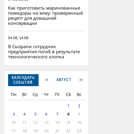
Как приготовить маринованные
помидоры на зиму: проверенный
рецепт для домашней
консервации
04.08, 14:08
В Сызрани сотрудник
предприятия погиб в результате
технологического хлопка
КАЛЕНДАРЬ
АВГУСТ
СОБЫТИЙ
Пн
Вт
Ср
Чт
Пт
Сб
Вс
1
2
3
4
5
6
7
8
9
10
11
12
13
14
15
16
17
18
19
20
21
22
23