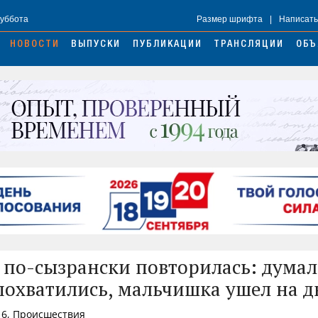
Суббота
Размер шрифта
|
Написать
НОВОСТИ
ВЫПУСКИ
ПУБЛИКАЦИИ
ТРАНСЛЯЦИИ
ОБЪ
 по-сызрански повторилась: думал
спохватились, мальчишка ушел на д
16, Происшествия