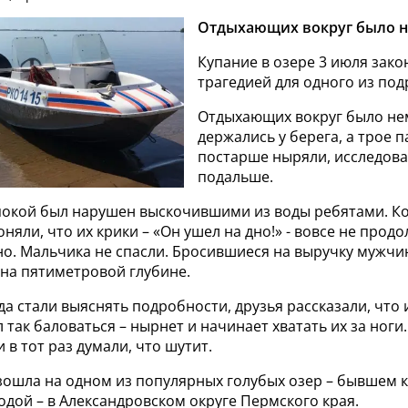
Отдыхающих вокруг было н
Купание в озере 3 июля зак
трагедией для одного из под
Отдыхающих вокруг было не
держались у берега, а трое 
постарше ныряли, исследова
подальше.
окой был нарушен выскочившими из воды ребятами. Ко
яли, что их крики – «Он ушел на дно!» - вовсе не прод
но. Мальчика не спасли. Бросившиеся на выручку мужчи
 на пятиметровой глубине.
да стали выяснять подробности, друзья рассказали, что
так баловаться – нырнет и начинает хватать их за ноги
и в тот раз думали, что шутит.
зошла на одном из популярных голубых озер – бывшем к
дой – в Александровском округе Пермского края.