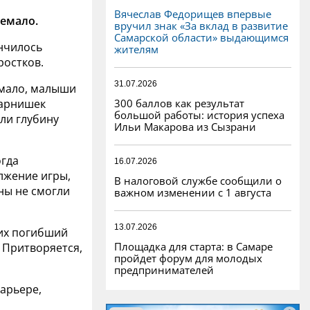
Вячеслав Федорищев впервые
емало.
вручил знак «За вклад в развитие
Самарской области» выдающимся
ончилось
жителям
ростков.
31.07.2026
мало, малыши
300 баллов как результат
парнишек
большой работы: история успеха
ли глубину
Ильи Макарова из Сызрани
гда
16.07.2026
олжение игры,
В налоговой службе сообщили о
ны не смогли
важном изменении с 1 августа
13.07.2026
 их погибший
Площадка для старта: в Самаре
. Притворяется,
пройдет форум для молодых
предпринимателей
арьере,