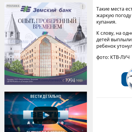
РЕКЛАМА
РЕКЛАМА
Такие места ес
жаркую погоду
купания.
К слову, на од
детей выплыли 
ребенок утонул
фото: КТВ-ЛУЧ
ВЕСТИ ДЕТАЛЬНО