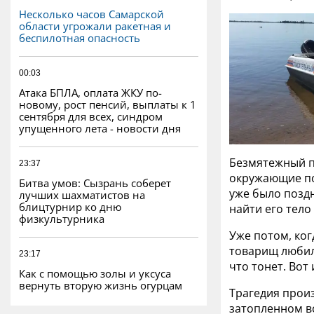
Несколько часов Самарской
области угрожали ракетная и
беспилотная опасность
00:03
Атака БПЛА, оплата ЖКУ по-
новому, рост пенсий, выплаты к 1
сентября для всех, синдром
упущенного лета - новости дня
Безмятежный п
23:37
окружающие пон
Битва умов: Сызрань соберет
уже было позд
лучших шахматистов на
блицтурнир ко дню
найти его тело
физкультурника
Уже потом, ког
товарищ любил 
23:17
что тонет. Вот 
Как с помощью золы и уксуса
вернуть вторую жизнь огурцам
Трагедия прои
затопленном во