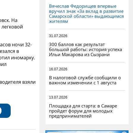
Вячеслав Федорищев впервые
вручил знак «За вклад в развитие
Самарской области» выдающимся
вск. На
жителям
и легковой
31.07.2026
300 баллов как результат
асов ночи 32-
большой работы: история успеха
езался в
Ильи Макарова из Сызрани
отил иномарку.
чил
16.07.2026
В налоговой службе сообщили о
водителя взяли
важном изменении с 1 августа
13.07.2026
Площадка для старта: в Самаре
пройдет форум для молодых
предпринимателей