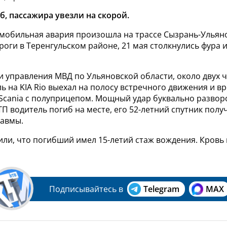
б, пассажира увезли на скорой.
мобильная авария произошла на трассе Сызрань-Ульяно
роги в Теренгульском районе, 21 мая столкнулись фура 
 управления МВД по Ульяновской области, около двух ч
ь на KIA Rio выехал на полосу встречного движения и вр
 Scania с полуприцепом. Мощный удар буквально развор
ТП водитель погиб на месте, его 52-летний спутник полу
авмы.
ли, что погибший имел 15-летий стаж вождения. Кровь 
Подписывайтесь в
Telegram
MAX