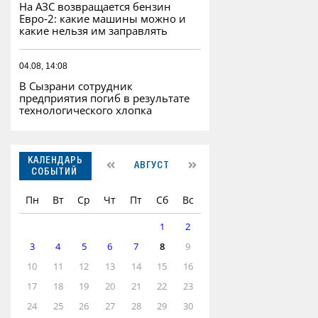
На АЗС возвращается бензин
Евро‑2: какие машины можно и
какие нельзя им заправлять
04.08, 14:08
В Сызрани сотрудник
предприятия погиб в результате
технологического хлопка
КАЛЕНДАРЬ
АВГУСТ
СОБЫТИЙ
Пн
Вт
Ср
Чт
Пт
Сб
Вс
1
2
3
4
5
6
7
8
9
10
11
12
13
14
15
16
17
18
19
20
21
22
23
24
25
26
27
28
29
30