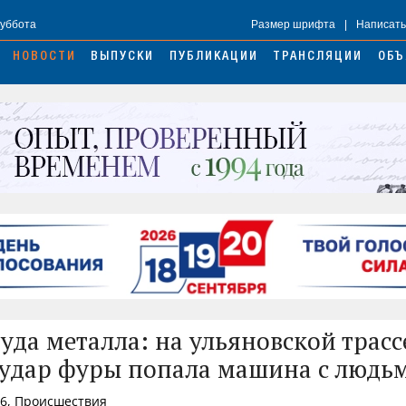
Суббота
Размер шрифта
|
Написать
НОВОСТИ
ВЫПУСКИ
ПУБЛИКАЦИИ
ТРАНСЛЯЦИИ
ОБЪ
руда металла: на ульяновской трасс
удар фуры попала машина с людь
26, Происшествия