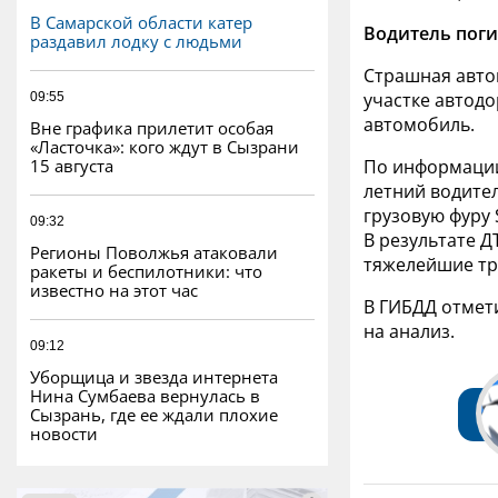
В Самарской области катер
Водитель поги
раздавил лодку с людьми
Страшная авто
участке автодо
09:55
автомобиль.
Вне графика прилетит особая
«Ласточка»: кого ждут в Сызрани
15 августа
По информации
летний водител
грузовую фуру
09:32
В результате Д
Регионы Поволжья атаковали
тяжелейшие тр
ракеты и беспилотники: что
известно на этот час
В ГИБДД отмети
на анализ.
09:12
Уборщица и звезда интернета
Нина Сумбаева вернулась в
Сызрань, где ее ждали плохие
новости