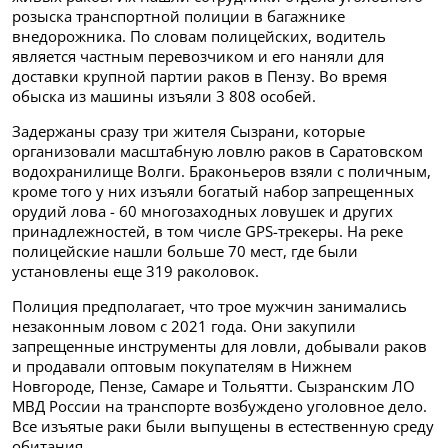
розыска транспортной полиции в багажнике
внедорожника. По словам полицейских, водитель
является частным перевозчиком и его наняли для
доставки крупной партии раков в Пензу. Во время
обыска из машины изъяли 3 808 особей.
Задержаны сразу три жителя Сызрани, которые
организовали масштабную ловлю раков в Саратовском
водохранилище Волги. Браконьеров взяли с поличным,
кроме того у них изъяли богатый набор запрещенных
орудий лова - 60 многозаходных ловушек и других
принадлежностей, в том числе GPS-трекеры. На реке
полицейские нашли больше 70 мест, где были
установлены еще 319 раколовок.
Полиция предполагает, что трое мужчин занимались
незаконным ловом с 2021 года. Они закупили
запрещенные инструменты для ловли, добывали раков
и продавали оптовым покупателям в Нижнем
Новгороде, Пензе, Самаре и Тольятти. Сызранским ЛО
МВД России на транспорте возбуждено уголовное дело.
Все изъятые раки были выпущены в естественную среду
обитания.