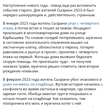
Наступление нового года - повод еще раз вспомнить
события старого. Для жителей Сызрани 2023-й был
нередко шокирующим и, действительно, странным.
В январе 2023 года житель Сызрани
упал с четвертого
этажа
, а потом встал и пошел за пивом. Инцидент
произошел в многоквартирном доме на улице
Карбышева. По словам соседей потерпевшего, мужчина
в состоянии алкогольного опьянения вышел на
лестничную клетку, облокотился о перила, потерял
равновесие и рухнул в пролет, пролетев с четвертого
этажа на первый. Жильцы дома вызвали бедолаге
скорую помощь. Но произошло чудо - не получив
никаких травм, мужчина решил отметить свое второе
рождение «пивком».
В феврале 2023 года житель Сызрани убил знакомого и
ушел ночевать на кладбище
. Жуткая история началась с
конфликта во время застолья в квартире, где хозяин
зарезал гостя. Убийца замотал труп в покрывало и
ночью пошел на кладбище. Как оказалось, там
похоронена его мать и мужчина хотел с ней