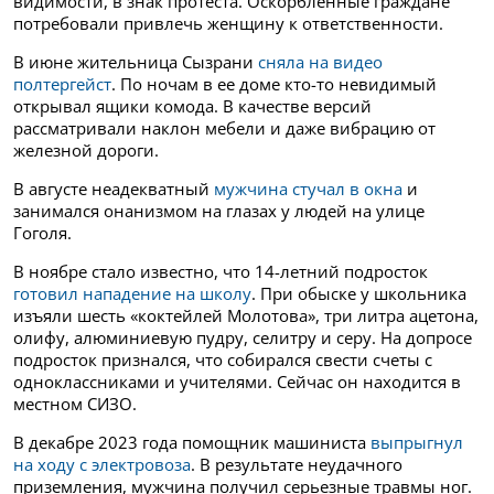
видимости, в знак протеста. Оскорбленные граждане
потребовали привлечь женщину к ответственности.
В июне жительница Сызрани
сняла на видео
полтергейст
. По ночам в ее доме кто-то невидимый
открывал ящики комода. В качестве версий
рассматривали наклон мебели и даже вибрацию от
железной дороги.
В августе неадекватный
мужчина стучал в окна
и
занимался онанизмом на глазах у людей на улице
Гоголя.
В ноябре стало известно, что 14-летний подросток
готовил нападение на школу
. При обыске у школьника
изъяли шесть «коктейлей Молотова», три литра ацетона,
олифу, алюминиевую пудру, селитру и серу. На допросе
подросток признался, что собирался свести счеты с
одноклассниками и учителями. Сейчас он находится в
местном СИЗО.
В декабре 2023 года помощник машиниста
выпрыгнул
на ходу с электровоза
. В результате неудачного
приземления, мужчина получил серьезные травмы ног.