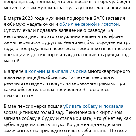
попрощаться, понимая, что его посадят в тюрьму. Среди
могил пьяный мужчина заснул, а утром сдался полиции.
В марте 2023 года мужчина по дороге в ЗАГС заставил
любимую надеть очки и
облил ее серной кислотой
.
Супруги ехали подавать заявление о разводе. За
несколько дней до этого мужчина нашел в телефоне
жены переписку с другим. Ревнивец был осужден на три
года, а пострадавшая перенесла несколько пластических
операций и до сих пор вынуждена скрывать рубцы под
маской.
В апреле
школьница выпала из окна
многоквартирного
дома на улице Декабристов. 12-летняя девочка в
результате падения получила серьезные травмы. При
каких обстоятельствах произошло ЧП осталось
неизвестным.
В мае пенсионерка пошла
убивать собаку и показала
зоозащитникам голый зад. Пенсионерка с кирпичом
загнала собаку в будку и стала кричать, что убьет ее, как
«убила других шесть штук». Когда женщине сделали
замечание, она прилюдно сняла с себя штаны. По всей