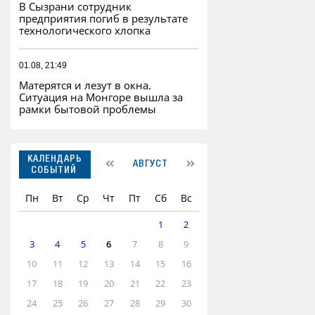
В Сызрани сотрудник
предприятия погиб в результате
технологического хлопка
01.08, 21:49
Матерятся и лезут в окна.
Ситуация на Монгоре вышла за
рамки бытовой проблемы
КАЛЕНДАРЬ
АВГУСТ
СОБЫТИЙ
Пн
Вт
Ср
Чт
Пт
Сб
Вс
1
2
3
4
5
6
7
8
9
10
11
12
13
14
15
16
17
18
19
20
21
22
23
24
25
26
27
28
29
30