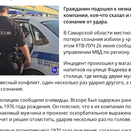
Гражданин подошел к незн
компании, кое-что сказал и
сознание от удара.
В Самарской области местно
потери сознания избили у «р
этом КТВ-ЛУЧ 26 июня сообщ
управлении МВД по региону.
Инцидент произошел у мага
напитков на улице Фадеева 
столице, где между двумя м
есный конфликт, один несколько раз ударил другого, а 
 сознание.
 полицию сообщили очевидцы. Вскоре был задержан ран
 1976 года рождения. Он пояснил, что к их компании п
накомый мужчина и произнес оскорбительное выражени
счет и решил отомстить, ударив несколько раз по голове
оровью потерпевшего 1970 года рождения, согласно за