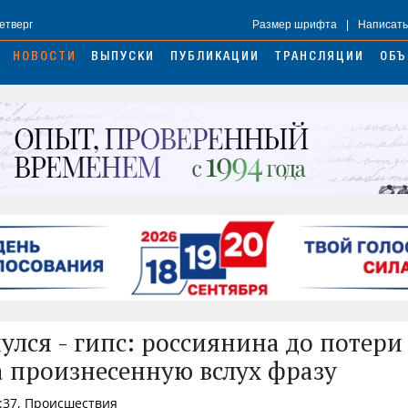
Четверг
Размер шрифта
|
Написать
НОВОСТИ
ВЫПУСКИ
ПУБЛИКАЦИИ
ТРАНСЛЯЦИИ
ОБЪ
нулся - гипс: россиянина до потери
а произнесенную вслух фразу
1:37, Происшествия