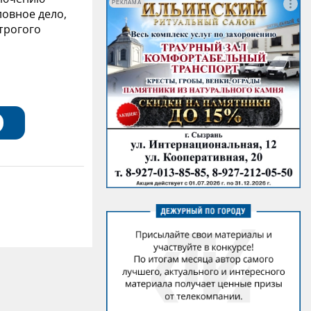
РЕКЛАМА
ловное дело,
трогого