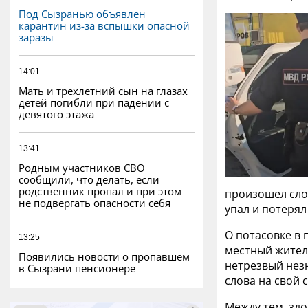
Под Сызранью объявлен
карантин из-за вспышки опасной
заразы
14:01
Мать и трехлетний сын на глазах
детей погибли при падении с
девятого этажа
13:41
Родным участников СВО
сообщили, что делать, если
родственник пропал и при этом
произошел слов
не подвергать опасности себя
упал и потерял
О потасовке в
13:25
местный житель
Появились новости о пропавшем
нетрезвый нез
в Сызрани пенсионере
слова на свой 
Между тем, зд