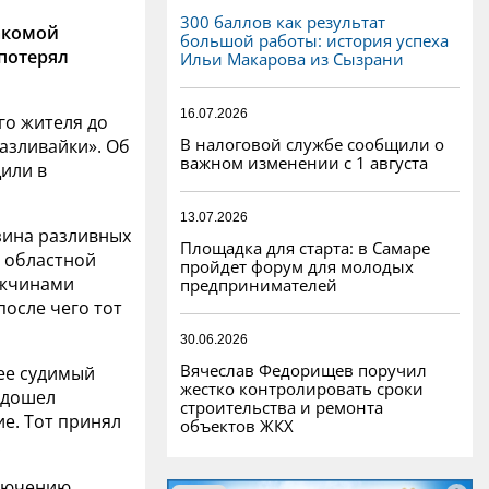
300 баллов как результат
акомой
большой работы: история успеха
 потерял
Ильи Макарова из Сызрани
16.07.2026
го жителя до
В налоговой службе сообщили о
азливайки». Об
важном изменении с 1 августа
или в
13.07.2026
зина разливных
Площадка для старта: в Самаре
в областной
пройдет форум для молодых
ужчинами
предпринимателей
после чего тот
30.06.2026
Вячеслав Федорищев поручил
ее судимый
жестко контролировать сроки
одошел
строительства и ремонта
е. Тот принял
объектов ЖКХ
.
ключению