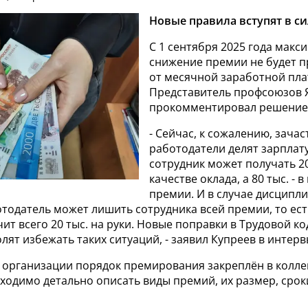
Новые правила вступят в си
С 1 сентября 2025 года макс
снижение премии не будет 
от месячной заработной пла
Представитель профсоюзов 
прокомментировал решение
- Сейчас, к сожалению, зача
работодатели делят зарплату
сотрудник может получать 20
качестве оклада, а 80 тыс. - в
премии. И в случае дисципл
тодатель может лишить сотрудника всей премии, то ест
ит всего 20 тыс. на руки. Новые поправки в Трудовой ко
лят избежать таких ситуаций, - заявил Купреев в интерв
 в организации порядок премирования закреплён в колл
ходимо детально описать виды премий, их размер, сроки