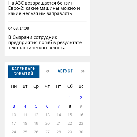
На АЗС возвращается бензин
Евро‑2: какие машины можно и
какие нельзя им заправлять
04.08, 14:08
В Сызрани сотрудник
предприятия погиб в результате
технологического хлопка
КАЛЕНДАРЬ
АВГУСТ
СОБЫТИЙ
Пн
Вт
Ср
Чт
Пт
Сб
Вс
1
2
3
4
5
6
7
8
9
10
11
12
13
14
15
16
17
18
19
20
21
22
23
24
25
26
27
28
29
30