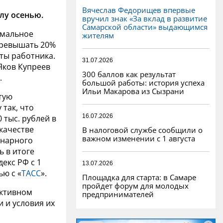
Вячеслав Федорищев впервые
лу осенью.
вручил знак «За вклад в развитие
Самарской области» выдающимся
имальное
жителям
превышать 20%
ты работника.
31.07.2026
Яков Купреев
300 баллов как результат
.
большой работы: история успеха
Ильи Макарова из Сызрани
стую
 так, что
16.07.2026
 тыс. рублей в
 качестве
В налоговой службе сообщили о
важном изменении с 1 августа
инарного
ь в итоге
декс РФ с 1
13.07.2026
ью с «
ТАСС
».
Площадка для старта: в Самаре
пройдет форум для молодых
ективном
предпринимателей
 и условия их