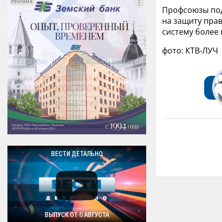
РЕКЛАМА
РЕКЛАМА
Профсоюзы под
на защиту пра
систему более
фото: КТВ-ЛУЧ
ВЕСТИ ДЕТАЛЬНО
ВЫПУСК ОТ 6 АВГУСТА