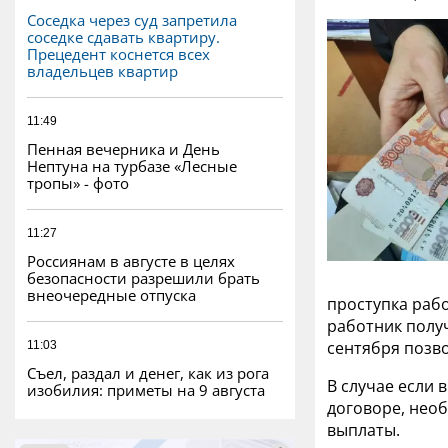
Соседка через суд запретила
соседке сдавать квартиру.
Прецедент коснется всех
владельцев квартир
11:49
Пенная вечерника и День
Нептуна на турбазе «Лесные
тропы» - фото
11:27
Россиянам в августе в целях
безопасности разрешили брать
внеочередные отпуска
проступка рабо
работник получ
сентября позво
11:03
Съел, раздал и денег, как из рога
В случае если
изобилия: приметы на 9 августа
договоре, необ
выплаты.