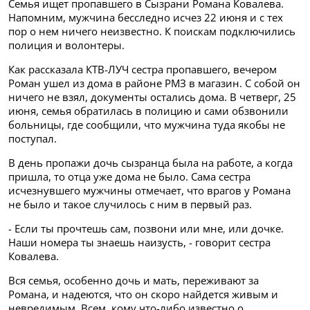
Семья ищет пропавшего в Сызрани Романа Ковалева.
Напомним, мужчина бесследно исчез 22 июня и с тех
пор о нем ничего неизвестно. К поискам подключились
полиция и волонтеры.
Как рассказала КТВ-ЛУЧ сестра пропавшего, вечером
Роман ушел из дома в районе РМЗ в магазин. С собой он
ничего не взял, документы остались дома. В четверг, 25
июня, семья обратилась в полицию и сами обзвонили
больницы, где сообщили, что мужчина туда якобы не
поступал.
В день пропажи дочь сызранца была на работе, а когда
пришла, то отца уже дома не было. Сама сестра
исчезнувшего мужчины отмечает, что врагов у Романа
не было и такое случилось с ним в первый раз.
- Если ты прочтешь сам, позвони или мне, или дочке.
Наши номера ты знаешь наизусть, - говорит сестра
Ковалева.
Вся семья, особенно дочь и мать, переживают за
Романа, и надеются, что он скоро найдется живым и
невредимым. Всем, кому что-либо известно о