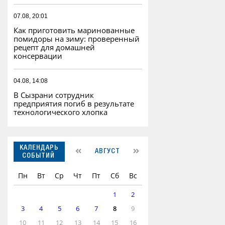
07.08, 20:01
Как приготовить маринованные
помидоры на зиму: проверенный
рецепт для домашней
консервации
04.08, 14:08
В Сызрани сотрудник
предприятия погиб в результате
технологического хлопка
КАЛЕНДАРЬ
АВГУСТ
СОБЫТИЙ
Пн
Вт
Ср
Чт
Пт
Сб
Вс
1
2
3
4
5
6
7
8
9
10
11
12
13
14
15
16