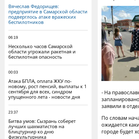
Вячеслав Федорищев:
предприятие в Самарской области
подверглось атаке вражеских
беспилотников
06:19
Несколько часов Самарской
области угрожали ракетная и
беспилотная опасность
00:03
Атака БПЛА, оплата ЖКУ по-
новому, рост пенсий, выплаты к 1
сентября для всех, синдром
- На православ
упущенного лета - новости дня
запланировано
заявили в отде
23:37
По словам нача
Битва умов: Сызрань соберет
ожидается каки
лучших шахматистов на
городе будет х
блицтурнир ко дню
физкультурника