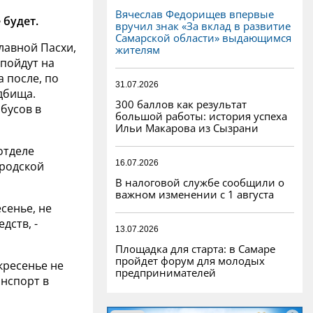
Вячеслав Федорищев впервые
 будет.
вручил знак «За вклад в развитие
Самарской области» выдающимся
лавной Пасхи,
жителям
 пойдут на
а после, по
31.07.2026
дбища.
300 баллов как результат
бусов в
большой работы: история успеха
Ильи Макарова из Сызрани
отделе
16.07.2026
ородской
В налоговой службе сообщили о
важном изменении с 1 августа
сенье, не
дств, -
13.07.2026
Площадка для старта: в Самаре
пройдет форум для молодых
кресенье не
предпринимателей
анспорт в