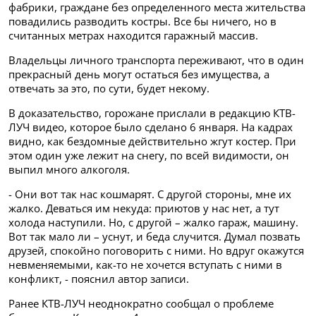
фабрики, граждане без определенного места жительства
повадились разводить костры. Все бы ничего, но в
считанных метрах находится гаражный массив.
Владельцы личного транспорта переживают, что в один
прекрасный день могут остаться без имущества, а
отвечать за это, по сути, будет некому.
В доказательство, горожане прислали в редакцию КТВ-
ЛУЧ видео, которое было сделано 6 января. На кадрах
видно, как бездомные действительно жгут костер. При
этом один уже лежит на снегу, по всей видимости, он
выпил много алкоголя.
- Они вот так нас кошмарят. С другой стороны, мне их
жалко. Деваться им некуда: приютов у нас нет, а тут
холода наступили. Но, с другой – жалко гараж, машину.
Вот так мало ли – уснут, и беда случится. Думал позвать
друзей, спокойно поговорить с ними. Но вдруг окажутся
невменяемыми, как-то не хочется вступать с ними в
конфликт, - пояснил автор записи.
Ранее КТВ-ЛУЧ неоднократно сообщал о проблеме