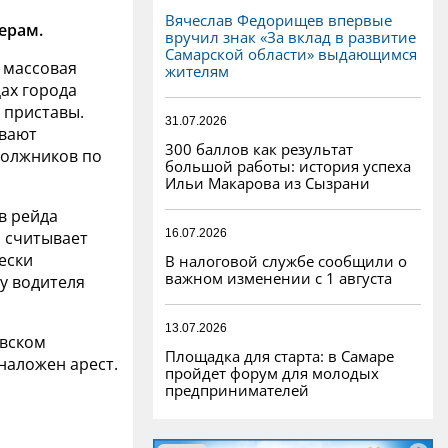
Вячеслав Федорищев впервые
ерам.
вручил знак «За вклад в развитие
Самарской области» выдающимся
 массовая
жителям
ах города
 приставы.
31.07.2026
ивают
300 баллов как результат
должников по
большой работы: история успеха
Ильи Макарова из Сызрани
в рейда
16.07.2026
я считывает
ески
В налоговой службе сообщили о
важном изменении с 1 августа
 у водителя
13.07.2026
овском
Площадка для старта: в Самаре
наложен арест.
пройдет форум для молодых
предпринимателей