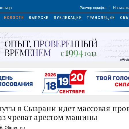
Пятница
Размер шрифта
|
Написать
НОВОСТИ
ВЫПУСКИ
ПУБЛИКАЦИИ
ТРАНСЛЯЦИИ
ОБЪ
нуты в Сызрани идет массовая про
каз чреват арестом машины
16, Общество