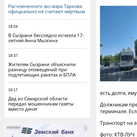
Расчлененного экс-мэра Тархова
официально не считают мертвым
18:54
В Сызрани бесследно исчезла 17-
летняя Анна Мызгина
18:37
Жителям Сызрани объяснили
разницу оповещений при
подлетающих ракетах и БПЛА
18:17
есть долги, ем
Дед из Самарской области
передал мошенникам газеты
Должникам пре
вместо денег
терминале. Есл
Транспорт на э
РЕКЛАМА
РЕКЛАМА
фото: КТВ-ЛУЧ