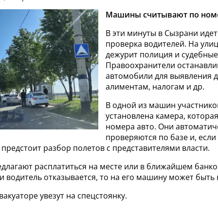
Машины считывают по ном
В эти минуты в Сызрани идет
проверка водителей. На улиц
дежурит полиция и судебные
Правоохранители останавл
автомобили для выявления 
алиментам, налогам и др.
В одной из машин участнико
установлена камера, котора
номера авто. Они автоматич
проверяются по базе и, если
у предстоит разбор полетов с представителями власти.
длагают расплатиться на месте или в ближайшем банк
и водитель отказывается, то на его машину может быть 
вакуаторе увезут на спецстоянку.