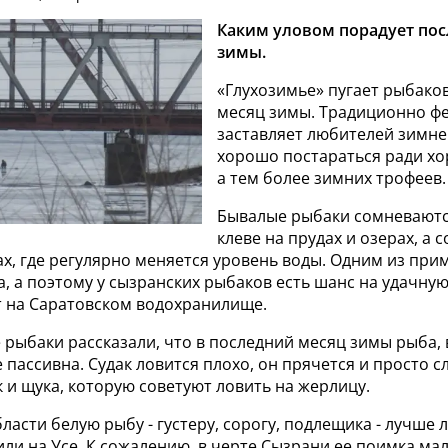
Каким уловом порадует по
зимы.
«Глухозимье» пугает рыбако
месяц зимы. Традиционно ф
заставляет любителей зимн
хорошо постараться ради хо
а тем более зимних трофеев.
Бывалые рыбаки сомневаютс
клеве на прудах и озерах, а 
х, где регулярно меняется уровень воды. Одним из при
 а поэтому у сызранских рыбаков есть шанс на удачную
т на Саратовском водохранилище.
рыбаки рассказали, что в последний месяц зимы рыба, 
 пассивна. Судак ловится плохо, он прячется и просто с
 и щука, которую советуют ловить на жерлицу.
ласти белую рыбу - густеру, сорогу, подлещика - лучше 
или на Усе. К сожалению, в черте Сызрани ее поимка ма