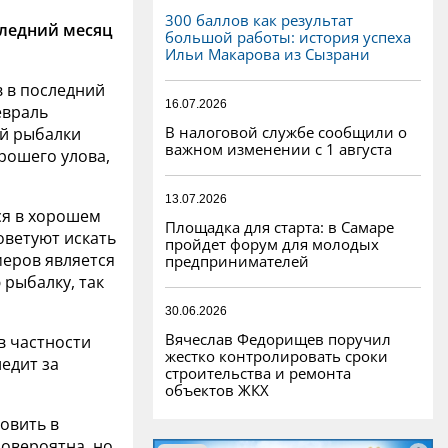
300 баллов как результат
следний месяц
большой работы: история успеха
Ильи Макарова из Сызрани
в в последний
16.07.2026
евраль
В налоговой службе сообщили о
ей рыбалки
важном изменении с 1 августа
рошего улова,
13.07.2026
я в хорошем
Площадка для старта: в Самаре
советуют искать
пройдет форум для молодых
меров является
предпринимателей
 рыбалку, так
30.06.2026
Вячеслав Федорищев поручил
в частности
жестко контролировать сроки
ледит за
строительства и ремонта
объектов ЖКХ
ловить в
ловероятна, но