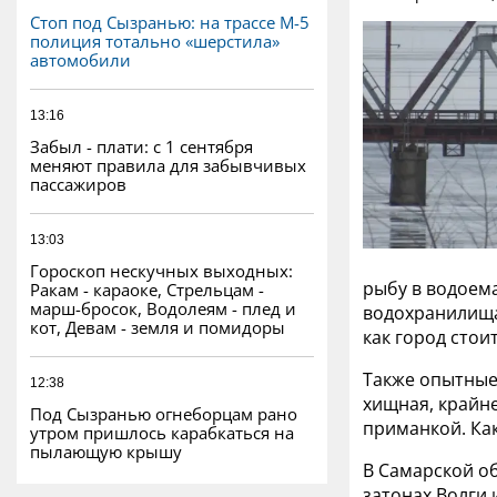
Стоп под Сызранью: на трассе М-5
полиция тотально «шерстила»
автомобили
13:16
Забыл - плати: с 1 сентября
меняют правила для забывчивых
пассажиров
13:03
Гороскоп нескучных выходных:
рыбу в водоема
Ракам - караоке, Стрельцам -
марш-бросок, Водолеям - плед и
водохранилища,
кот, Девам - земля и помидоры
как город стои
Также опытные 
12:38
хищная, крайне
Под Сызранью огнеборцам рано
приманкой. Как
утром пришлось карабкаться на
пылающую крышу
В Самарской об
затонах Волги 