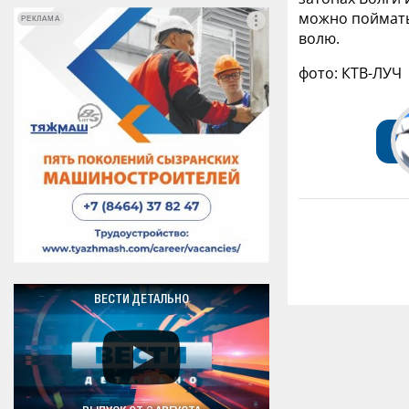
можно поймать
РЕКЛАМА
РЕКЛАМА
волю.
фото: КТВ-ЛУЧ
ВЕСТИ ДЕТАЛЬНО