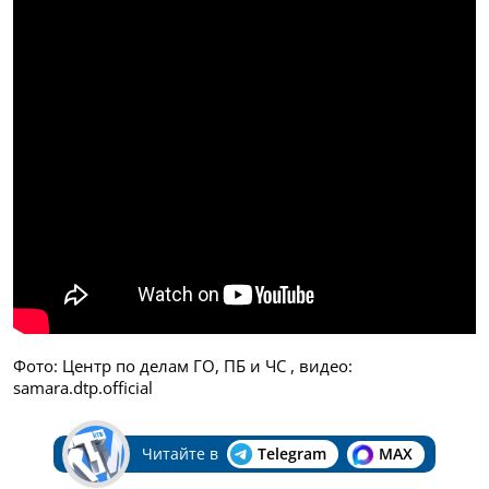
Фото: Центр по делам ГО, ПБ и ЧС , видео:
samara.dtp.official
Читайте в
Telegram
MAX