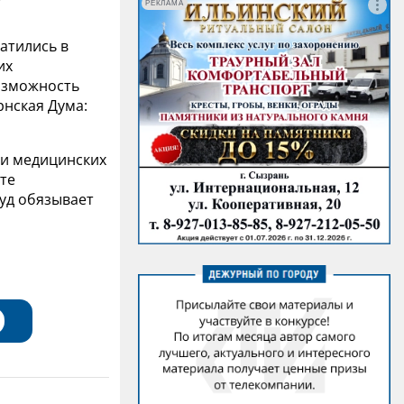
РЕКЛАМА
атились в
их
озможность
рнская Дума:
ти медицинских
те
суд обязывает