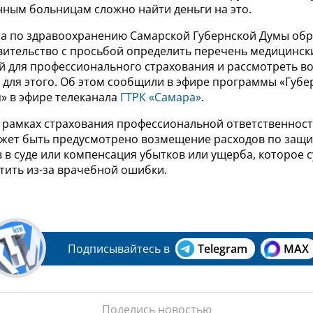
нным больницам сложно найти деньги на это.
а по здравоохранению Самарской Губернской Думы обр
вительство с просьбой определить перечень медицинск
й для профессионального страхования и рассмотреть в
 для этого. Об этом сообщили в эфире программы «Губе
» в эфире телеканала
ГТРК «Самара»
.
в рамках страхования профессиональной ответственнос
жет быть предусмотрено возмещение расходов по защи
в суде или компенсация убытков или ущерба, которое 
тить из-за врачебной ошибки.
Подписывайтесь в
Telegram
MAX
Поделись новостью