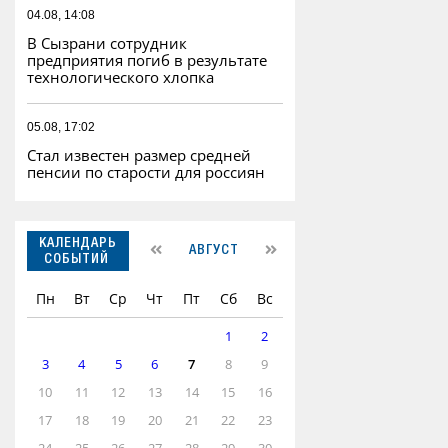
04.08, 14:08
В Сызрани сотрудник
предприятия погиб в результате
технологического хлопка
05.08, 17:02
Стал известен размер средней
пенсии по старости для россиян
КАЛЕНДАРЬ
АВГУСТ
СОБЫТИЙ
Пн
Вт
Ср
Чт
Пт
Сб
Вс
1
2
3
4
5
6
7
8
9
10
11
12
13
14
15
16
17
18
19
20
21
22
23