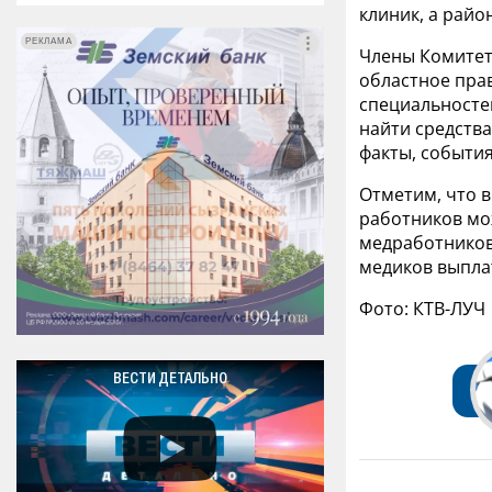
клиник, а райо
РЕКЛАМА
РЕКЛАМА
Члены Комитет
областное пра
специальносте
найти средства
факты, события
Отметим, что 
работников мо
медработников 
медиков выпла
Фото: КТВ-ЛУЧ
ВЕСТИ ДЕТАЛЬНО