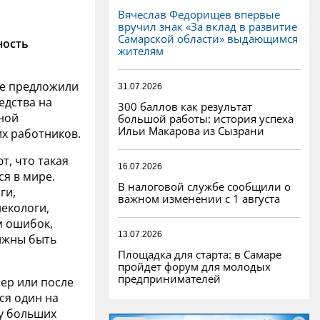
Вячеслав Федорищев впервые
вручил знак «За вклад в развитие
Самарской области» выдающимся
ность
жителям
ме предложили
31.07.2026
едства на
300 баллов как результат
ной
большой работы: история успеха
Ильи Макарова из Сызрани
х работников.
, что такая
16.07.2026
я в мире.
В налоговой службе сообщили о
ги,
важном изменении с 1 августа
екологи,
м ошибок,
13.07.2026
олжны быть
Площадка для старта: в Самаре
пройдет форум для молодых
предпринимателей
мер или после
ся один на
 у больших