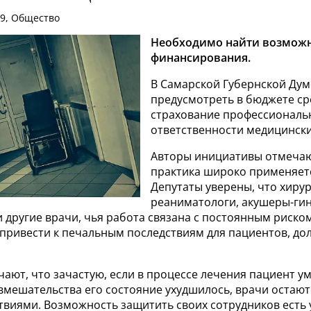
39, Общество
Необходимо найти возмож
финансирования.
В Самарской Губернской Ду
предусмотреть в бюджете ср
страхование профессиональ
ответственности медицински
Авторы инициативы отмечают
практика широко применяетс
Депутаты уверены, что хирур
реаниматологи, акушеры-гин
 другие врачи, чья работа связана с постоянным риско
 привести к печальным последствиям для пациентов, д
ают, что зачастую, если в процессе лечения пациент у
вмешательства его состояние ухудшилось, врачи остают
твиями. Возможность защитить своих сотрудников есть