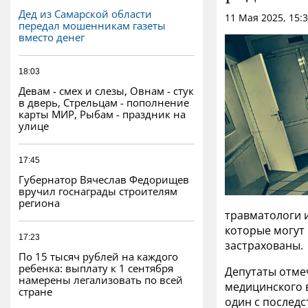
Дед из Самарской области
11 Мая 2025, 15:
передал мошенникам газеты
вместо денег
18:03
Девам - смех и слезы, Овнам - стук
в дверь, Стрельцам - пополнение
карты МИР, Рыбам - праздник на
улице
17:45
Губернатор Вячеслав Федорищев
вручил госнаграды строителям
региона
травматологи и
которые могут
17:23
застрахованы.
По 15 тысяч рублей на каждого
ребенка: выплату к 1 сентября
Депутаты отмеч
намерены легализовать по всей
медицинского 
стране
один с последс