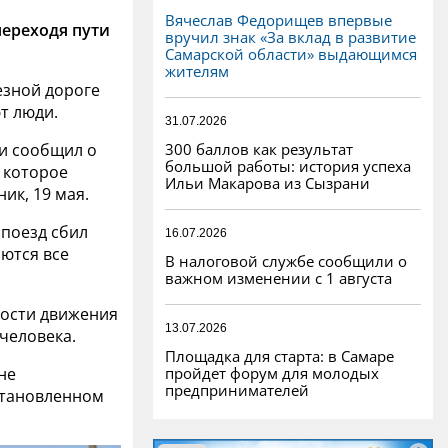
Вячеслав Федорищев впервые
переходя пути
вручил знак «За вклад в развитие
Самарской области» выдающимся
жителям
езной дороге
т люди.
31.07.2026
300 баллов как результат
и сообщил о
большой работы: история успеха
 которое
Ильи Макарова из Сызрани
ик, 19 мая.
 поезд сбил
16.07.2026
ются все
В налоговой службе сообщили о
важном изменении с 1 августа
ности движения
13.07.2026
человека.
Площадка для старта: в Самаре
пройдет форум для молодых
не
предпринимателей
установленном