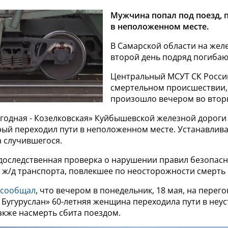
Мужчина попал под поезд, 
в неположенном месте.
В Самарской области на жел
второй день подряд погибаю
Центральный МСУТ СК Росси
смертельном происшествии,
произошло вечером во вторн
Ягодная - Козелковская» Куйбышевской железной дороги
рый переходил пути в неположенном месте. Устанавлива
а случившегося.
доследственная проверка о нарушении правил безопас
 ж/д транспорта, повлекшее по неосторожности смерть 
сообщал
, что вечером в понедельник, 18 мая, на перего
 Бугуруслан» 60-летняя женщина переходила пути в не
акже насмерть сбита поездом.