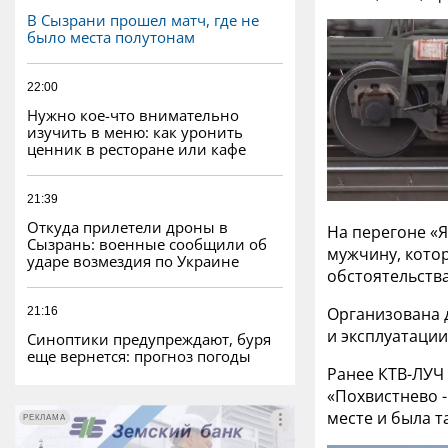
В Сызрани прошел матч, где не
было места полутонам
22:00
Нужно кое-что внимательно
изучить в меню: как уронить
ценник в ресторане или кафе
21:39
Откуда прилетели дроны в
На перегоне «
Сызрань: военные сообщили об
мужчину, кото
ударе возмездия по Украине
обстоятельств
Организована 
21:16
и эксплуатации
Синоптики предупреждают, буря
еще вернется: прогноз погоды
Ранее КТВ-ЛУЧ
«Похвистнево -
месте и была т
РЕКЛАМА
РЕКЛАМА