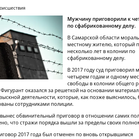
роисшествия
Мужчину приговорили к че
по сфабрикованному делу.
В Самарской области морал
местному жителю, который 
несколько лет в колонии по
сфабрикованному делу.
В 2017 году суд приговорил 
четырем годам и одному ме
свободы в колонии общего р
Ф. Фигурант оказался за решеткой на основании материа
зыскной деятельности, которые, как позже выяснилось,
ваны сотрудниками полиции.
д вынес обвинительный приговор в отношении самих по
ено, что стражи порядка вышли за пределы своих полно
риговор 2017 года был отменен по вновь открывшимся