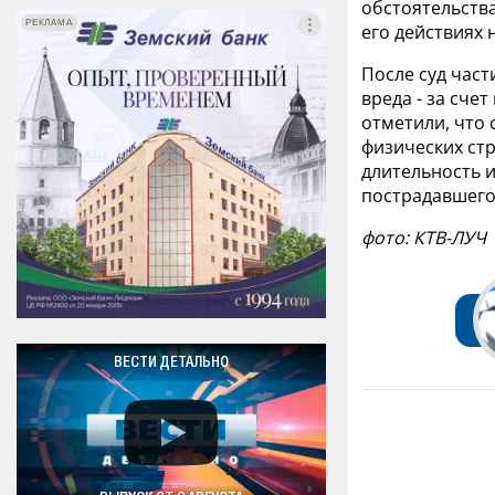
обстоятельства
РЕКЛАМА
РЕКЛАМА
его действиях 
После суд час
вреда - за сче
отметили, что 
физических стр
длительность и
пострадавшего
фото: КТВ-ЛУЧ
ВЕСТИ ДЕТАЛЬНО