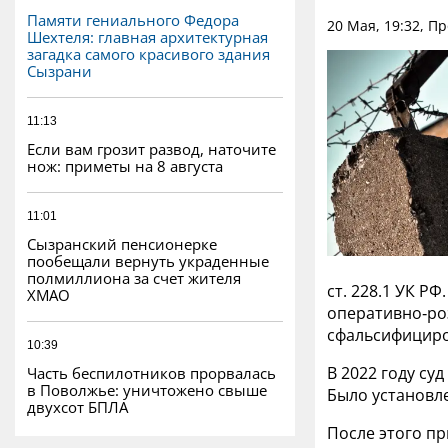
Памяти гениального Федора
20 Мая, 19:32, П
Шехтеля: главная архитектурная
загадка самого красивого здания
Сызрани
11:13
Если вам грозит развод, наточите
нож: приметы на 8 августа
11:01
Сызранский пенсионерке
пообещали вернуть украденные
полмиллиона за счет жителя
ст. 228.1 УК Р
ХМАО
оперативно‑ро
сфальсифициро
10:39
В 2022 году су
Часть беспилотников прорвалась
в Поволжье: уничтожено свыше
Было установл
двухсот БПЛА
После этого п