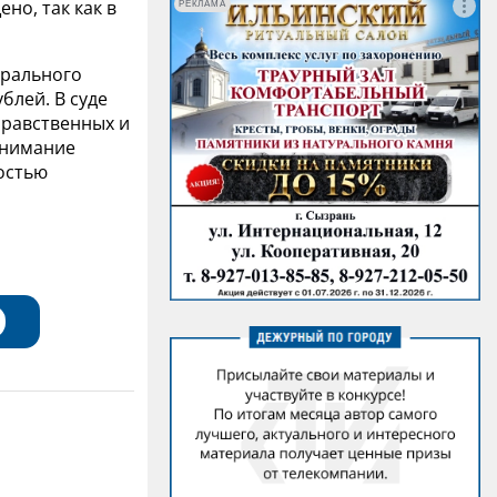
но, так как в
РЕКЛАМА
орального
блей. В суде
нравственных и
внимание
остью