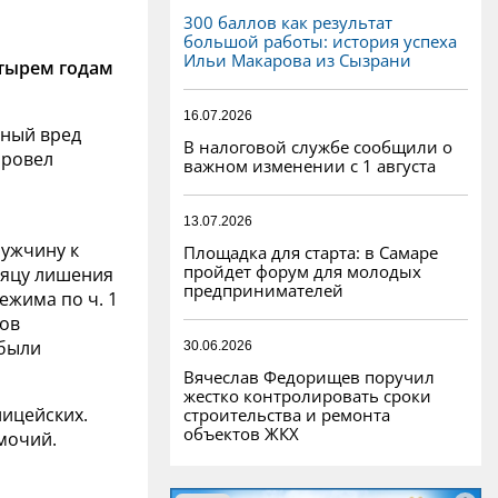
300 баллов как результат
большой работы: история успеха
Ильи Макарова из Сызрани
тырем годам
16.07.2026
ьный вред
В налоговой службе сообщили о
провел
важном изменении с 1 августа
13.07.2026
мужчину к
Площадка для старта: в Самаре
пройдет форум для молодых
сяцу лишения
предпринимателей
ежима по ч. 1
лов
 были
30.06.2026
Вячеслав Федорищев поручил
жестко контролировать сроки
лицейских.
строительства и ремонта
объектов ЖКХ
мочий.