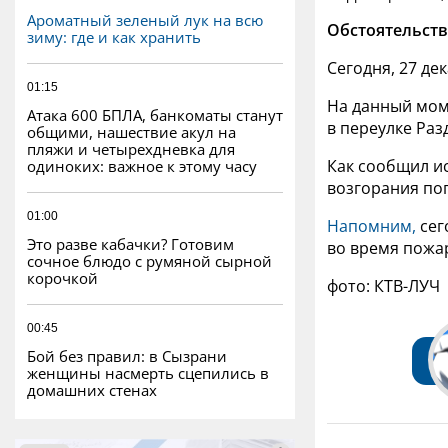
Ароматный зеленый лук на всю
Обстоятельств
зиму: где и как хранить
Сегодня, 27 де
01:15
На данный моме
Атака 600 БПЛА, банкоматы станут
в переулке Ра
общими, нашествие акул на
пляжи и четырехдневка для
Как сообщил и
одиноких: важное к этому часу
возгорания по
01:00
Напомним,
сег
Это разве кабачки? Готовим
во время пожа
сочное блюдо с румяной сырной
корочкой
фото: КТВ-ЛУЧ
00:45
Бой без правил: в Сызрани
женщины насмерть сцепились в
домашних стенах