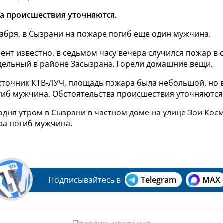
а происшествия уточняются.
кабря, в Сызрани на пожаре погиб еще один мужчина.
нт известно, в седьмом часу вечера случился пожар в 
здельный в районе Засызрана. Горели домашние вещи.
сточник КТВ-ЛУЧ, площадь пожара была небольшой, но в
гиб мужчина. Обстоятельства происшествия уточняются
одня утром в Сызрани в частном доме на улице Зои Ко
ра погиб мужчина.
Подписывайтесь в
Telegram
MAX