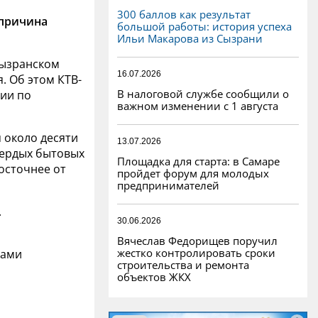
300 баллов как результат
 причина
большой работы: история успеха
Ильи Макарова из Сызрани
Сызранском
16.07.2026
. Об этом КТВ-
В налоговой службе сообщили о
ии по
важном изменении с 1 августа
 около десяти
13.07.2026
вердых бытовых
Площадка для старта: в Самаре
осточнее от
пройдет форум для молодых
предпринимателей
.
30.06.2026
Вячеслав Федорищев поручил
жестко контролировать сроки
гами
строительства и ремонта
объектов ЖКХ