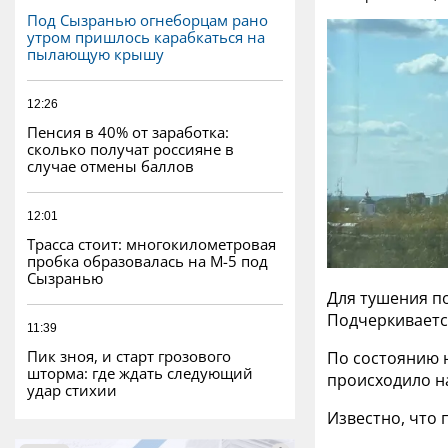
Под Сызранью огнеборцам рано
утром пришлось карабкаться на
пылающую крышу
12:26
Пенсия в 40% от заработка:
сколько получат россияне в
случае отмены баллов
12:01
Трасса стоит: многокилометровая
пробка образовалась на М-5 под
Сызранью
Для тушения п
Подчеркивается
11:39
Пик зноя, и старт грозового
По состоянию н
шторма: где ждать следующий
происходило н
удар стихии
Известно, что