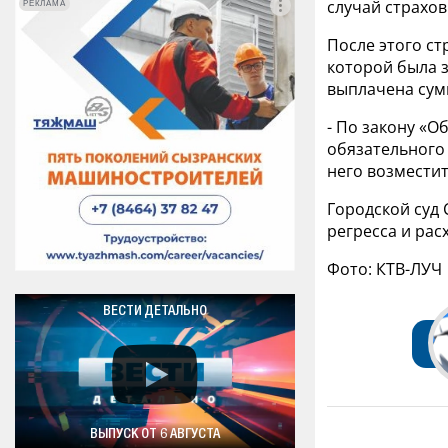
случай страхо
РЕКЛАМА
РЕКЛАМА
После этого с
которой была з
выплачена сум
- По закону «О
обязательного 
него возместит
Городской суд
регресса и рас
Фото: КТВ-ЛУЧ
ВЕСТИ ДЕТАЛЬНО
ВЫПУСК ОТ 6 АВГУСТА