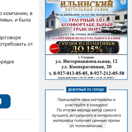
РЕКЛАМА
ю компанию, в
Нивы», и была
 договоре
отребовать от
орядке