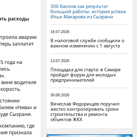
300 баллов как результат
большой работы: история успеха
Ильи Макарова из Сызрани
ть расходы
16.07.2026
строила аварию
В налоговой службе сообщили о
перь заплатит
важном изменении с 1 августа
13.07.2026
5 года на
лись
Площадка для старта: в Самаре
пройдет форум для молодых
».
предпринимателей
 вине водителя
скорость.
30.06.2026
остоянии
Вячеслав Федорищев поручил
билем «Нива» и
жестко контролировать сроки
суде Сызрани.
строительства и ремонта
объектов ЖКХ
компанию, где
ания признала