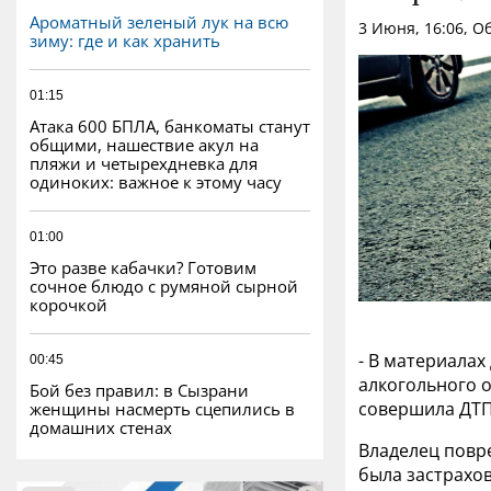
Ароматный зеленый лук на всю
3 Июня, 16:06, 
зиму: где и как хранить
01:15
Атака 600 БПЛА, банкоматы станут
общими, нашествие акул на
пляжи и четырехдневка для
одиноких: важное к этому часу
01:00
Это разве кабачки? Готовим
сочное блюдо с румяной сырной
корочкой
- В материалах
00:45
алкогольного о
Бой без правил: в Сызрани
совершила ДТП.
женщины насмерть сцепились в
домашних стенах
Владелец повр
была застрахов