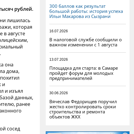
300 баллов как результат
тысяч рублей.
большой работы: история успеха
Ильи Макарова из Сызрани
ани лишилась
ражи, которая
16.07.2026
 в августе
В налоговой службе сообщили о
олицейским,
важном изменении с 1 августа
ериальный
.
13.07.2026
ка она
Площадка для старта: в Самаре
ла дома,
пройдет форум для молодых
 похитил
предпринимателей
 и
л и изъял
30.06.2026
 базой данных,
Вячеслав Федорищев поручил
ителю, ранее
жестко контролировать сроки
законного
строительства и ремонта
объектов ЖКХ
гой сосед