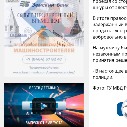
проехал со ст
РЕКЛАМА
РЕКЛАМА
шнуры от элек
В итоге право
Задержанный в
продать электр
добровольно в
На мужчину был
незаконным пр
принятия реше
- В настоящее
полиции.
Фото: ГУ МВД 
ВЕСТИ ДЕТАЛЬНО
ВЫПУСК ОТ 6 АВГУСТА