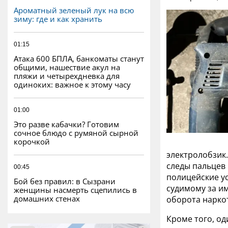
Ароматный зеленый лук на всю
зиму: где и как хранить
01:15
Атака 600 БПЛА, банкоматы станут
общими, нашествие акул на
пляжи и четырехдневка для
одиноких: важное к этому часу
01:00
Это разве кабачки? Готовим
сочное блюдо с румяной сырной
корочкой
электролобзик
следы пальцев 
00:45
полицейские у
Бой без правил: в Сызрани
судимому за и
женщины насмерть сцепились в
домашних стенах
оборота нарко
Кроме того, од