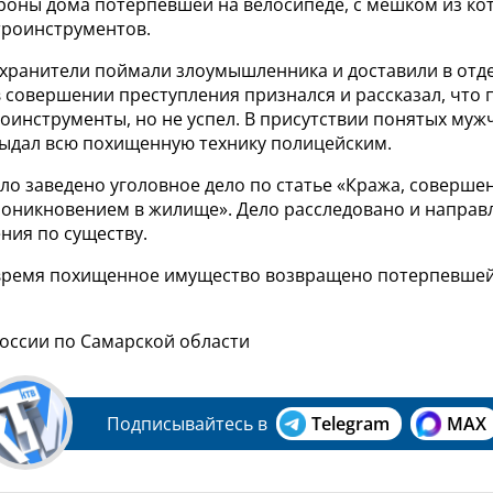
ороны дома потерпевшей на велосипеде, с мешком из ко
троинструментов.
охранители поймали злоумышленника и доставили в отд
 совершении преступления признался и рассказал, что
оинструменты, но не успел. В присутствии понятых муж
ыдал всю похищенную технику полицейским.
о заведено уголовное дело по статье «Кража, совершен
оникновением в жилище». Дело расследовано и направл
ния по существу.
 время похищенное имущество возвращено потерпевшей,
России по Самарской области
Подписывайтесь в
Telegram
MAX