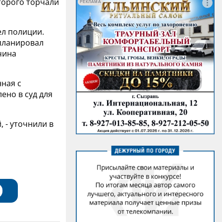
торого торчали
РЕКЛАМА
ел полиции.
 планировал
чина
ная с
ено в суд для
 - уточнили в