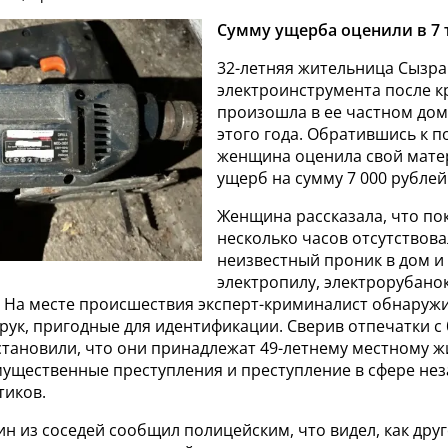
Сумму ущерба оценили в 7 
32-летняя жительница Сызр
электроинструмента после к
произошла в ее частном доме
этого года. Обратившись к п
женщина оценила свой мат
ущерб на сумму 7 000 рублей
Женщина рассказала, что по
несколько часов отсутствова
неизвестный проник в дом и
электропилу, электрорубанок
. На месте происшествия эксперт-криминалист обнаружи
рук, пригодные для идентификации. Сверив отпечатки с
становили, что они принадлежат 49-летнему местному ж
мущественные преступления и преступление в сфере не
тиков.
ин из соседей сообщил полицейским, что видел, как дру