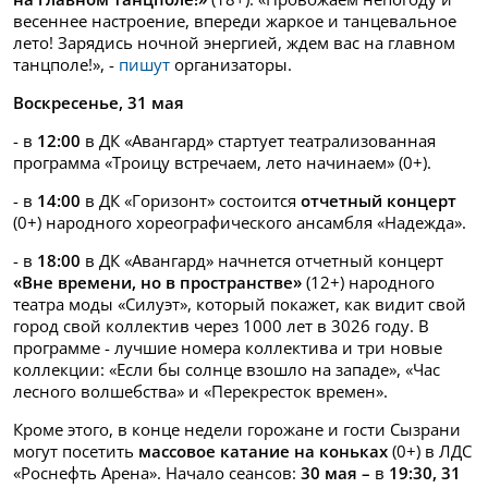
весеннее настроение, впереди жаркое и танцевальное
лето! Зарядись ночной энергией, ждем вас на главном
танцполе!», -
пишут
организаторы.
Воскресенье, 31 мая
- в
12:00
в ДК «Авангард» стартует театрализованная
программа «Троицу встречаем, лето начинаем» (0+).
- в
14:00
в ДК «Горизонт» состоится
отчетный концерт
(0+) народного хореографического ансамбля «Надежда».
- в
18:00
в ДК «Авангард» начнется отчетный концерт
«Вне времени, но в пространстве»
(12+) народного
театра моды «Силуэт», который покажет, как видит свой
город свой коллектив через 1000 лет в 3026 году. В
программе - лучшие номера коллектива и три новые
коллекции: «Если бы солнце взошло на западе», «Час
лесного волшебства» и «Перекресток времен».
Кроме этого, в конце недели горожане и гости Сызрани
могут посетить
массовое катание на коньках
(0+) в ЛДС
«Роснефть Арена». Начало сеансов:
30 мая –
в
19:30, 31