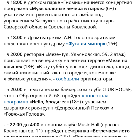
- в
18:00
в детском парке «Гномик» начнется концертная
программа
«Музыкальные вечера в парке»
(6+) с
участием инструментального ансамбля под
управлением Заслуженного работника культуры
Самарской области Светланы Ковалевой.
- в
18:00
в Драмтеатре им. А.Н. Толстого зрителям
представят военную драму
«Фуга ля минор»
(16+).
- в
20:00
ресторан «Мезе» (ул. Ульяновская, 59, 2 этаж)
приглашает на вечеринку на летней террасе
«Мезе на
крыше»
(18+). «В эту субботу вас ждет дискотека, танцы,
самый живописный закат в городе и, конечно же,
любимые угощения», -
сообщили
организаторы.
- в
20:00
в тематическом байкерском клубе CLUB HOUSE,
что на Образцовской, 68, пройдет
концертная
программа
«
Hello
, бродягес»
(18+) с участием
сызранских рок-групп «Депрессивный Психоз» и
«Говяжья Голова».
- с
22:00
до
4:00
в ночном клубе Music Hall (проспект
Космонавтов, 11), пройдет вечеринка
«Встречаем лето
на главном танцполе!»
(18+). «Провожаем непогоду и