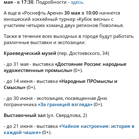
мая
- в
17:30
. Подробности -
здесь
.
А еще в «Роснефть Арене»
30 мая
в
10:00
начнется
юношеский хоккейный турнир «Кубок весны» с
участием четырех команд двух регионов Поволжья.
Также в течение всех выходных в городе будут работать
различные выставки и экспозиции:
Краеведческий музей
(пер. Достоевского, 34)
- до 31 мая - выставка
«Достояние России: народные
художественные промыслы»
(0+).
- до 14 июня - выставка
«Народные ПРОмыслы и
Смыслы»
(0+).
- до 30 июня - экспозиция, посвященная Дню
пограничника
«За границей взгляда»
(0+).
Выставочный зал
(ул. Свердлова, 2)
- до 21 июня - выставка
«Чайное настроение: история в
каждой чашке»
(0+).