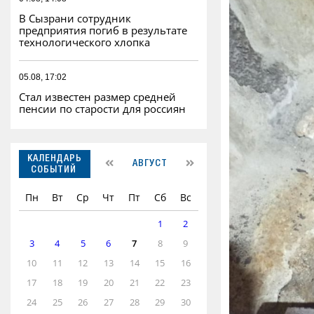
В Сызрани сотрудник
предприятия погиб в результате
технологического хлопка
05.08, 17:02
Стал известен размер средней
пенсии по старости для россиян
КАЛЕНДАРЬ
АВГУСТ
СОБЫТИЙ
Пн
Вт
Ср
Чт
Пт
Сб
Вс
1
2
3
4
5
6
7
8
9
10
11
12
13
14
15
16
17
18
19
20
21
22
23
24
25
26
27
28
29
30