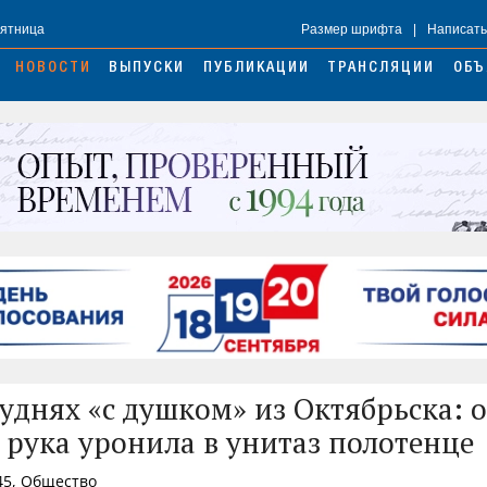
Пятница
Размер шрифта
|
Написать
НОВОСТИ
ВЫПУСКИ
ПУБЛИКАЦИИ
ТРАНСЛЯЦИИ
ОБЪ
буднях «с душком» из Октябрьска: 
 рука уронила в унитаз полотенце
45, Общество