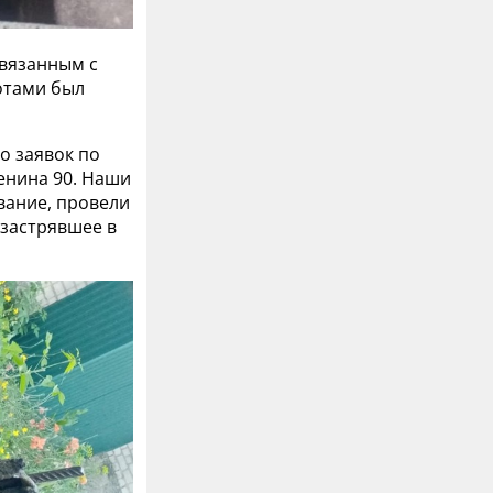
связанным с
отами был
о заявок по
Ленина 90. Наши
вание, провели
 застрявшее в