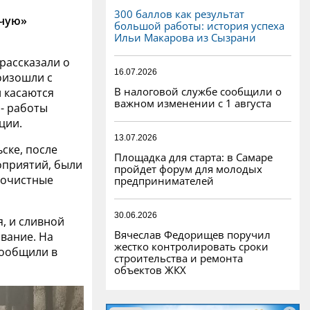
300 баллов как результат
ючую»
большой работы: история успеха
Ильи Макарова из Сызрани
рассказали о
16.07.2026
оизошли с
В налоговой службе сообщили о
и касаются
важном изменении с 1 августа
- работы
ции.
13.07.2026
ьске, после
Площадка для старта: в Самаре
оприятий, были
пройдет форум для молодых
 очистные
предпринимателей
30.06.2026
, и сливной
Вячеслав Федорищев поручил
вание. На
жестко контролировать сроки
сообщили в
строительства и ремонта
объектов ЖКХ