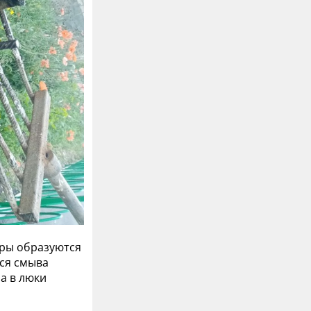
оры образуются
тся смыва
а в люки