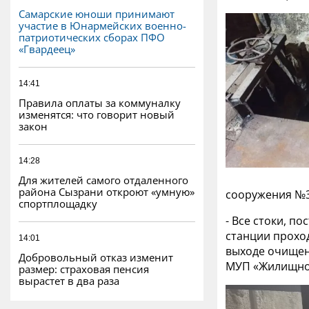
Самарские юноши принимают
участие в Юнармейских военно-
патриотических сборах ПФО
«Гвардеец»
14:41
Правила оплаты за коммуналку
изменятся: что говорит новый
закон
14:28
Для жителей самого отдаленного
района Сызрани откроют «умную»
сооружения №3
спортплощадку
- Все стоки, п
станции прохо
14:01
выходе очищен
Добровольный отказ изменит
МУП «Жилищное
размер: страховая пенсия
вырастет в два раза