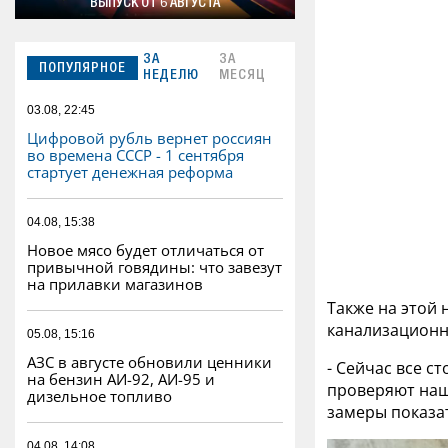
ВЫПУСК ОТ 6 АВГУСТА
ЗА
ЗА
ПОПУЛЯРНОЕ
НЕДЕЛЮ
МЕСЯЦ
03.08, 22:45
Цифровой рубль вернет россиян
во времена СССР - 1 сентября
стартует денежная реформа
04.08, 15:38
Новое мясо будет отличаться от
привычной говядины: что завезут
на прилавки магазинов
Также на этой
канализационн
05.08, 15:16
АЗС в августе обновили ценники
- Сейчас все с
на бензин АИ-92, АИ-95 и
проверяют наш
дизельное топливо
замеры показат
04.08, 14:08