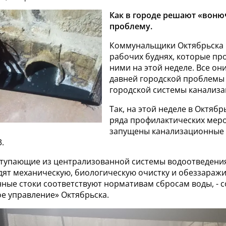
Как в городе решают «вон
проблему.
Коммунальщики Октябрьска 
рабочих буднях, которые пр
ними на этой неделе. Все он
давней городской проблемы 
городской системы канализа
Так, на этой неделе в Октябр
ряда профилактических мер
запущены канализационные
.
оступающие из централизованной системы водоотведения
дят механическую, биологическую очистку и обеззаражи
ные стоки соответствуют нормативам сбросам воды, - 
 управление» Октябрьска.