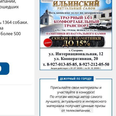
мпании,
РЕКЛАМА
прошедших
 1364 собаки.
ва
 более 500