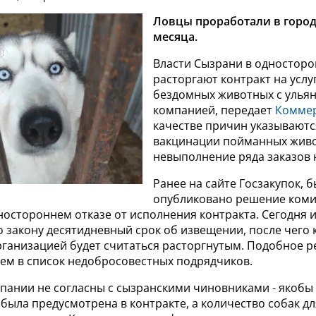
Ловцы проработали в горо
месяца.
Власти Сызрани в одностор
расторгают контракт на услу
бездомных животных с улья
компанией, передает
Комме
качестве причин указываютс
вакцинации пойманных жив
невыполнение ряда заказов 
Ранее на сайте Госзакупок, 
опубликовано решение коми
остороннем отказе от исполнения контракта. Сегодня и
закону десятидневный срок об извещении, после чего 
рганизацией будет считаться расторгнутым. Подобное 
ем в список недобросовестных подрядчиков.
пании не согласны с сызранскими чиновниками - якобы 
была предусмотрена в контракте, а количество собак дл