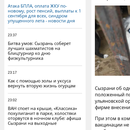
Атака БПЛА, оплата ЖКУ по-
новому, рост пенсий, выплаты к 1
сентября для всех, синдром
упущенного лета - новости дня
23:37
Битва умов: Сызрань соберет
лучших шахматистов на
блицтурнир ко дню
физкультурника
23:17
Как с помощью золы и уксуса
вернуть вторую жизнь огурцам
Сызрани об одн
положенный по 
ульяновской о
23:02
фирме внесени
ВАН споет на крыше, «Классика»
похулиганит в парке, холостяки
оторвутся в ночном клубе: афиша
При этом в ком
Сызрани на выходные
вакцинации не 