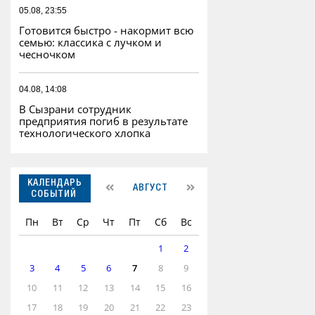
05.08, 23:55
Готовится быстро - накормит всю
семью: классика с лучком и
чесночком
04.08, 14:08
В Сызрани сотрудник
предприятия погиб в результате
технологического хлопка
КАЛЕНДАРЬ
АВГУСТ
СОБЫТИЙ
Пн
Вт
Ср
Чт
Пт
Сб
Вс
1
2
3
4
5
6
7
8
9
10
11
12
13
14
15
16
17
18
19
20
21
22
23