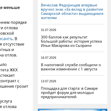
Вячеслав Федорищев впервые
де меньше
вручил знак «За вклад в развитие
Самарской области» выдающимся
жителям
оннем порядке
ги отлова
31.07.2026
новской
300 баллов как результат
рсантъ
. В
большой работы: история успеха
я отсутствие
Ильи Макарова из Сызрани
отных и
на отлов.
16.07.2026
было
В налоговой службе сообщили о
важном изменении с 1 августа
тета ЖКХ
стекает
контракт с
13.07.2026
решение грозит
Площадка для старта: в Самаре
пройдет форум для молодых
предпринимателей
услуга
я отлова