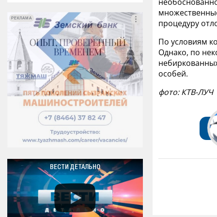
необоснованно
множественные
РЕКЛАМА
РЕКЛАМА
процедуру отл
По условиям ко
Однако, по нек
небиркованных
особей.
фото: КТВ-ЛУЧ
ВЕСТИ ДЕТАЛЬНО