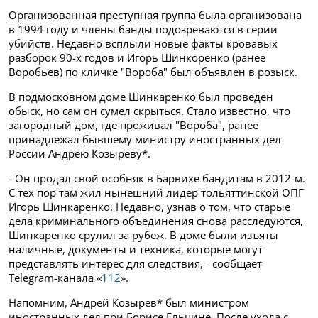
Организованная преступная группа была организована
в 1994 году и члены банды подозреваются в серии
убийств. Недавно всплыли новые факты кровавых
разборок 90-х годов и Игорь Шинкоренко (ранее
Воробьев) по кличке "Вороба" был объявлен в розыск.
В подмосковном доме Шинкаренко был проведен
обыск, но сам он сумел скрыться. Стало известно, что
загородный дом, где проживал "Вороба", ранее
принадлежал бывшему министру иностранных дел
России Андрею Козыреву*.
- Он продал свой особняк в Барвихе бандитам в 2012-м.
С тех пор там жил нынешний лидер тольяттинской ОПГ
Игорь Шинкаренко. Недавно, узнав о том, что старые
дела криминального объединения снова расследуются,
Шинкаренко срулил за рубеж. В доме были изъяты
наличные, документы и техника, которые могут
представлять интерес для следствия, - сообщает
Telegram-канала «
112
».
Напомним, Андрей Козырев* был министром
иностранных дел при Борисе Ельцине. После ухода с