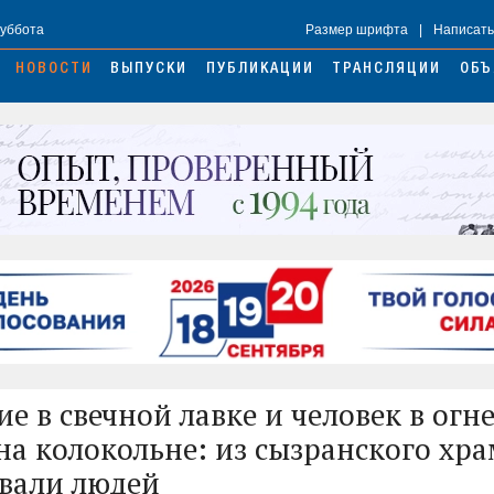
Суббота
Размер шрифта
|
Написать
НОВОСТИ
ВЫПУСКИ
ПУБЛИКАЦИИ
ТРАНСЛЯЦИИ
ОБЪ
ие в свечной лавке и человек в огн
на колокольне: из сызранского хр
вали людей