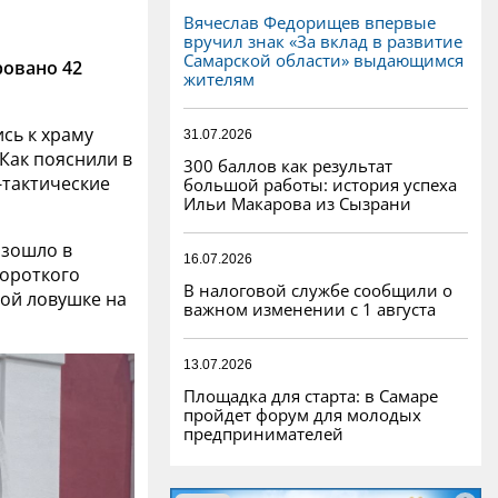
Вячеслав Федорищев впервые
вручил знак «За вклад в развитие
Самарской области» выдающимся
ровано 42
жителям
сь к храму
31.07.2026
Как пояснили в
300 баллов как результат
-тактические
большой работы: история успеха
Ильи Макарова из Сызрани
изошло в
16.07.2026
короткого
В налоговой службе сообщили о
ной ловушке на
важном изменении с 1 августа
13.07.2026
Площадка для старта: в Самаре
пройдет форум для молодых
предпринимателей