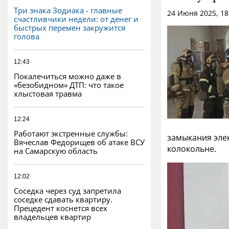
Три знака Зодиака - главные
24 Июня 2025, 1
счастливчики недели: от денег и
быстрых перемен закружится
голова
12:43
Покалечиться можно даже в
«безобидном» ДТП: что такое
хлыстовая травма
12:24
Работают экстренные службы:
замыкания эле
Вячеслав Федорищев об атаке ВСУ
колокольне.
на Самарскую область
12:02
Соседка через суд запретила
соседке сдавать квартиру.
Прецедент коснется всех
владельцев квартир