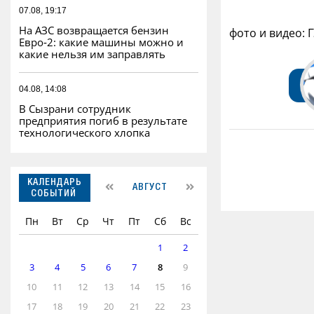
07.08, 19:17
На АЗС возвращается бензин
фото и видео: 
Евро‑2: какие машины можно и
какие нельзя им заправлять
04.08, 14:08
В Сызрани сотрудник
предприятия погиб в результате
технологического хлопка
КАЛЕНДАРЬ
АВГУСТ
СОБЫТИЙ
Пн
Вт
Ср
Чт
Пт
Сб
Вс
1
2
3
4
5
6
7
8
9
10
11
12
13
14
15
16
17
18
19
20
21
22
23