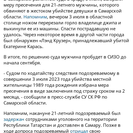
меру пресечения для 21-летнего мужчины, которого
обвиняют в жестоком убийстве девушки в Самарской
области.
Напомним
, вечером 3 июля в областной
столице ножом перерезали горло владелице джипа и
выкинули ее из машины. Спасти пострадавшую не
удалось. Через некоторое время в другой части города
был обнаружен «Лэнд Крузер», принадлежавший убитой
Екатерине Карась.
В итоге, по решению суда мужчина пробудет в СИЗО до
начала сентября.
- Судом по ходатайству следствия подозреваемому в
совершении 3 июля 2023 года убийства местной
жительницы 1989 года рождения избрана мера
пресечения в виде заключения под стражу сроком на 2
месяца, - сообщили в пресс-службе СУ СК РФ по
Самарской области.
Напомним, накануне 21-летний подозреваемый был
задержан
сотрудниками уголовного на территории
Республики Татарстан и доставлен в Самару. Позже в
ходе допроса подозреваемый
отрицал
свою