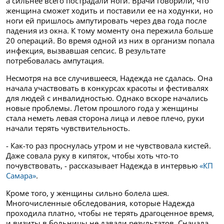
а сильнее всего пострадали ноги. Врачи говорили, что
женщина сможет ходить и поставили ее на ходунки, но
ноги ей пришлось ампутировать через два года после
падения из окна. К тому моменту она пережила больше
20 операций. Во время одной из них в организм попала
инфекция, вызвавшая сепсис. В результате
потребовалась ампутация.
Несмотря на все случившееся, Надежда не сдалась. Она
начала участвовать в конкурсах красоты и фестивалях
для людей с инвалидностью. Однако вскоре начались
новые проблемы. Летом прошлого года у женщины
стала неметь левая сторона лица и левое плечо, руки
начали терять чувствительность.
- Как-то раз проснулась утром и не чувствовала кистей.
Даже совала руку в кипяток, чтобы хоть что-то
почувствовать, - рассказывает Надежда в интервью
«КП
Самара»
.
Кроме того, у женщины сильно болела шея.
Многочисленные обследования, которые Надежда
проходила платно, чтобы не терять драгоценное время,
и визиты в больницы не давали результатов. Сначала