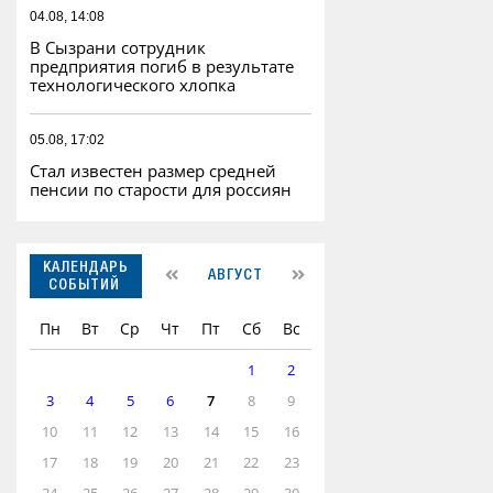
04.08, 14:08
В Сызрани сотрудник
предприятия погиб в результате
технологического хлопка
05.08, 17:02
Стал известен размер средней
пенсии по старости для россиян
КАЛЕНДАРЬ
АВГУСТ
СОБЫТИЙ
Пн
Вт
Ср
Чт
Пт
Сб
Вс
1
2
3
4
5
6
7
8
9
10
11
12
13
14
15
16
17
18
19
20
21
22
23