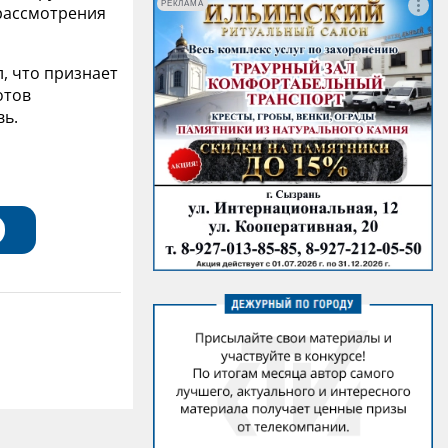
РЕКЛАМА
 рассмотрения
л, что признает
отов
вь.