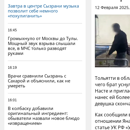
Завтра в центре Сызрани музыка
12 Февраля 2025,
позволит себе немного
«похулиганить»
16:45
Громыхнуло от Москвы до Тулы.
Мощный звук взрыва слышали
все, в МЧС только разводят
руками
16:19
Врачи сравнили Сызрань с
Тольятти в обл
Сахарой и объяснили, как не
чего брат усну
умереть
Насте и пригла
нанес ей более
16:01
девушка сконча
В колбаску добавили
оригинальный ингредиент:
Как сообщили в
обыватели назвали новое блюдо
отношении Яна
«извращением»
статье УК РФ «