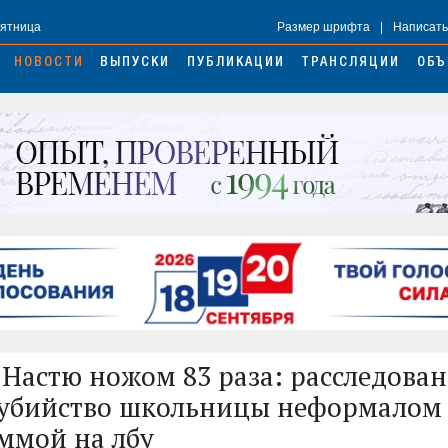
Пятница
Размер шрифта
|
Написать
НОВОСТИ
ВЫПУСКИ
ПУБЛИКАЦИИ
ТРАНСЛЯЦИИ
ОБЪ
 Настю ножом 83 раза: расследова
 убийство школьницы неформалом 
ммой на лбу