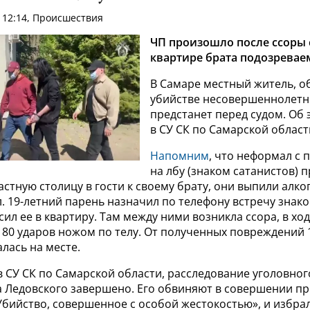
 12:14, Происшествия
ЧП произошло после ссоры 
квартире брата подозревае
В Самаре местный житель, 
убийстве несовершеннолетн
предстанет перед судом. Об
в СУ СК по Самарской област
Напомним
, что неформал с
на лбу (знаком сатанистов) п
астную столицу в гости к своему брату, они выпили алко
л. 19-летний парень назначил по телефону встречу знак
сил ее в квартиру. Там между ними возникла ссора, в хо
 80 ударов ножом по телу. От полученных повреждений 
лась на месте.
 СУ СК по Самарской области, расследование уголовног
 Ледовского завершено. Его обвиняют в совершении пр
Убийство, совершенное с особой жестокостью», и избра