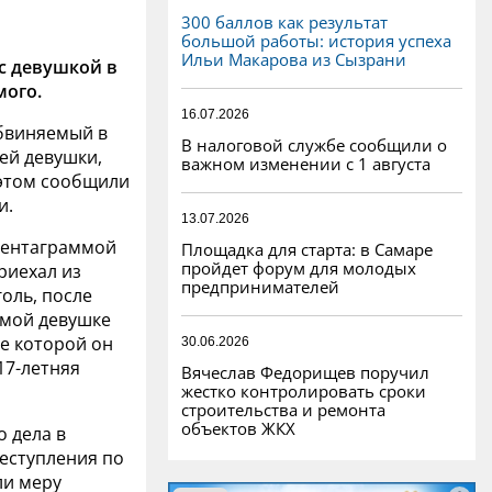
300 баллов как результат
большой работы: история успеха
Ильи Макарова из Сызрани
с девушкой в
мого.
16.07.2026
обвиняемый в
В налоговой службе сообщили о
ей девушки,
важном изменении с 1 августа
 этом сообщили
и.
13.07.2026
 пентаграммой
Площадка для старта: в Самаре
пройдет форум для молодых
риехал из
предпринимателей
голь, после
омой девушке
де которой он
30.06.2026
17-летняя
Вячеслав Федорищев поручил
жестко контролировать сроки
строительства и ремонта
объектов ЖКХ
о дела в
еступления по
ли меру