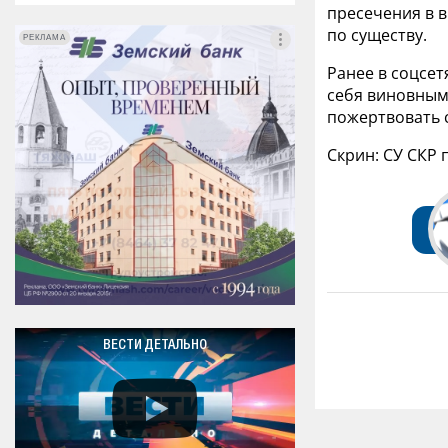
пресечения в в
по существу.
РЕКЛАМА
РЕКЛАМА
Ранее в соцсе
себя виновным 
пожертвовать 
Скрин: СУ СКР 
ВЕСТИ ДЕТАЛЬНО