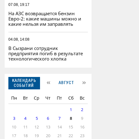
07.08, 19:17
На АЗС возвращается бензин
Евро‑2: какие машины можно и
какие нельзя им заправлять
04.08, 14:08
В Сызрани сотрудник
предприятия погиб в результате
технологического хлопка
КАЛЕНДАРЬ
АВГУСТ
СОБЫТИЙ
Пн
Вт
Ср
Чт
Пт
Сб
Вс
1
2
3
4
5
6
7
8
9
10
11
12
13
14
15
16
17
18
19
20
21
22
23