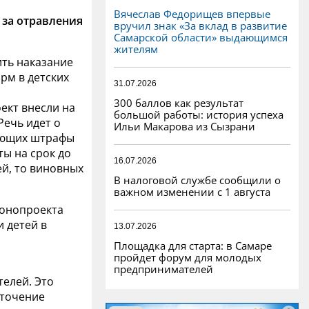
Вячеслав Федорищев впервые
 за отравления
вручил знак «За вклад в развитие
Самарской области» выдающимся
жителям
ть наказание
рм в детских
31.07.2026
300 баллов как результат
ект внесли на
большой работы: история успеха
Речь идет о
Ильи Макарова из Сызрани
вающих штрафы
ты на срок до
16.07.2026
ей, то виновных
В налоговой службе сообщили о
важном изменении с 1 августа
конопроекта
 детей в
13.07.2026
Площадка для старта: в Самаре
пройдет форум для молодых
предпринимателей
елей. Это
сточение