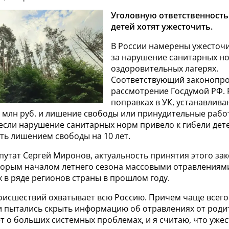
Уголовную ответственность
детей хотят ужесточить.
В России намерены ужесточи
за нарушение санитарных но
оздоровительных лагерях.
Соответствующий законопро
рассмотрение Госдумой РФ. 
поправках в УК, устанавли
 2 млн руб. и лишение свободы или принудительные рабо
 если нарушение санитарных норм привело к гибели дет
ть лишением свободы на 10 лет.
путат Сергей Миронов, актуальность принятия этого за
корым началом летнего сезона массовыми отравлениями
х в ряде регионов страны в прошлом году.
роисшествий охватывает всю Россию. Причем чаще всего
 пытались скрыть информацию об отравлениях от родит
т о больших системных проблемах, и я считаю, что уже