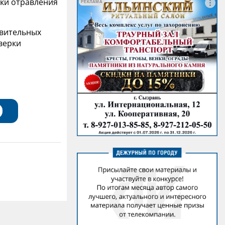
ски отравления
РЕКЛАМА
овительных
верки