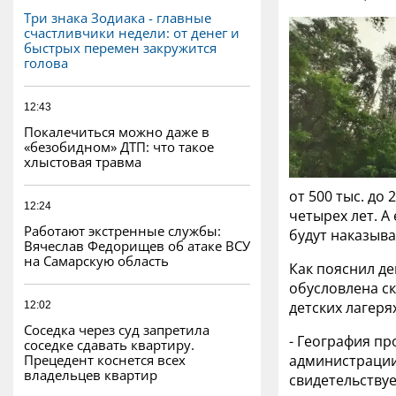
Три знака Зодиака - главные
счастливчики недели: от денег и
быстрых перемен закружится
голова
12:43
Покалечиться можно даже в
«безобидном» ДТП: что такое
хлыстовая травма
от 500 тыс. до
12:24
четырех лет. А
Работают экстренные службы:
будут наказыва
Вячеслав Федорищев об атаке ВСУ
на Самарскую область
Как пояснил де
обусловлена с
детских лагеря
12:02
Соседка через суд запретила
- География п
соседке сдавать квартиру.
Прецедент коснется всех
администрации
владельцев квартир
свидетельствуе