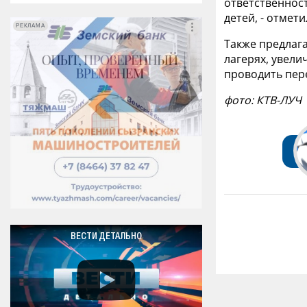
ответственнос
детей, - отмети
РЕКЛАМА
РЕКЛАМА
Также предлаг
лагерях, увели
проводить пере
фото: КТВ-ЛУЧ
ВЕСТИ ДЕТАЛЬНО