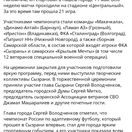
неделю матчи проходили на стадионе «Центральный».
За это время там прошла 21 игра.
Участниками чемпионата стали команды «Махачкала»,
«Динамо-Алтай» (Барнаул), «Ламан АЗ» (Грозный),
«Иристон» (Владикавказ), ФКА «Сталинград» (Волгоград),
«Патриот НН» (Нижний Новгород), а также сборная
Самарской области, в состав которой входят игроки ФКА
«Сызрань» и самарских «Крыльев Мечты» (в том числе
12 ветеранов специальной военной операции).
На церемонии закрытия для участников подготовили
яркую программу, перед ними выступили творческие
коллективы Сызрани. В торжественной церемонии
приняли участие глава Сызрани Сергей Володченков,
председатель городской Думы Сергей Митко,
председатель сызранской Ассоциации ветранов СВО
Джамал Машаралиев и другие почетные гости.
Глава города Сергей Володченков отметил, что
чемпионат России по адаптивному футболу, который
прошел в Сызрани впервые, стал для города ярким
спортивным событием, а его участники показали всем