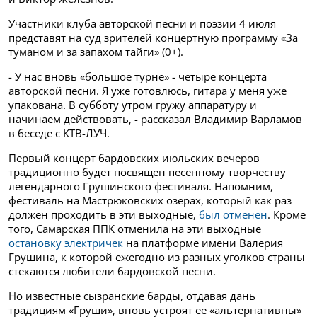
Участники клуба авторской песни и поэзии 4 июля
представят на суд зрителей концертную программу «За
туманом и за запахом тайги» (0+).
- У нас вновь «большое турне» - четыре концерта
авторской песни. Я уже готовлюсь, гитара у меня уже
упакована. В субботу утром гружу аппаратуру и
начинаем действовать, - рассказал Владимир Варламов
в беседе с КТВ-ЛУЧ.
Первый концерт бардовских июльских вечеров
традиционно будет посвящен песенному творчеству
легендарного Грушинского фестиваля. Напомним,
фестиваль на Мастрюковских озерах, который как раз
должен проходить в эти выходные,
был отменен
. Кроме
того, Самарская ППК отменила на эти выходные
остановку электричек
на платформе имени Валерия
Грушина, к которой ежегодно из разных уголков страны
стекаются любители бардовской песни.
Но известные сызранские барды, отдавая дань
традициям «Груши», вновь устроят ее «альтернативны»