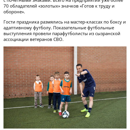
с почётными знаками. Всего на предприятии уже более
70 обладателей «золотых» значков «Готов к труду и
обороне».
Гости праздника размялись на мастер‑классах по боксу и
адаптивному футболу. Показательные футбольные
выступления провели парафутболисты из сызранской
ассоциации ветеранов СВО.