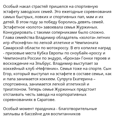
Особый накал страстей пришелся на спортивную
эстафету заводских семей. Это ежегодные соревнования
самых быстрых, ловких и спортивных пап, мам и их
детей. В этом году за победу боролись девять семей.
Эстафетное «золото» завоевала семья Журжиных.
Конкурировать с такими соперниками было сложно.
Глава семейства Владимир обладатель «золота» летних
игр «Роснефти» по легкой атлетике и Чемпионата
Самарской области по мотокроссу. В его копилке наград
- призовые места Кубка Европы по сноубайк-кроссу и
Чемпионата России по эндуро, «бронза» Гонки героев и
восхождение на Эльбрус. Владимир выступает за
хоккейный клуб «Нефтяник». Семья тоже на спорте. Сын
Егор, который выступал на эстафете в составе семьи, как
и папа занимается хоккеем. Супруга Екатерина –
спортсменка, занимается легкой атлетикой и
триатлоном. Теперь семье Журжиных предстоит
отстаивать честь завода на корпоративных
соревнованиях в Саратове.
Особый момент праздника - благотворительные
заплывы в бассейне для воспитанников