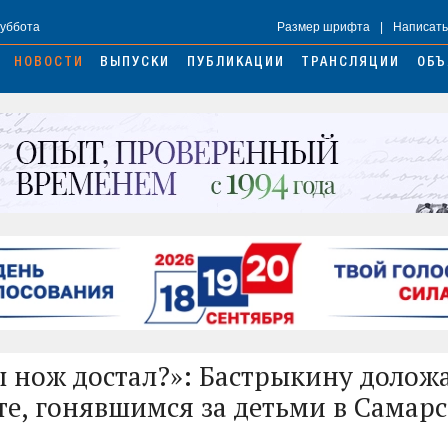
Суббота
Размер шрифта
|
Написать
НОВОСТИ
ВЫПУСКИ
ПУБЛИКАЦИИ
ТРАНСЛЯЦИИ
ОБЪ
ы нож достал?»: Бастрыкину доложа
те, гонявшимся за детьми в Самар