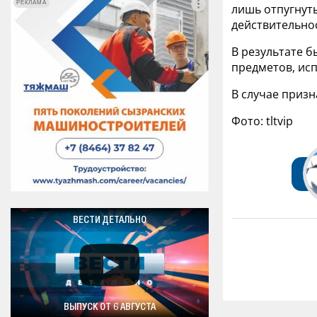
РЕКЛАМА
РЕКЛАМА
лишь отпугнуть
действительно
В результате б
предметов, исп
В случае призн
Фото: tltvip
ВЕСТИ ДЕТАЛЬНО
ВЫПУСК ОТ 6 АВГУСТА