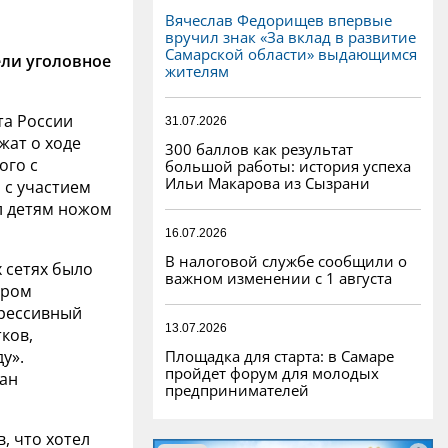
Вячеслав Федорищев впервые
вручил знак «За вклад в развитие
Самарской области» выдающимся
ли уголовное
жителям
та России
31.07.2026
жат о ходе
300 баллов как результат
ого с
большой работы: история успеха
Ильи Макарова из Сызрани
с участием
л детям ножом
16.07.2026
В налоговой службе сообщили о
х сетях было
важном изменении с 1 августа
ором
грессивный
13.07.2026
ков,
Площадка для старта: в Самаре
у».
пройдет форум для молодых
жан
предпринимателей
, что хотел