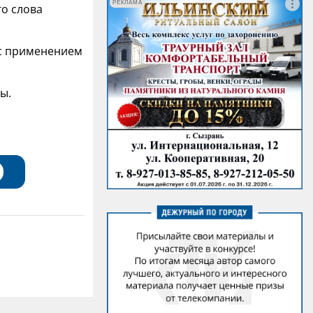
РЕКЛАМА
го слова
 с применением
ы.