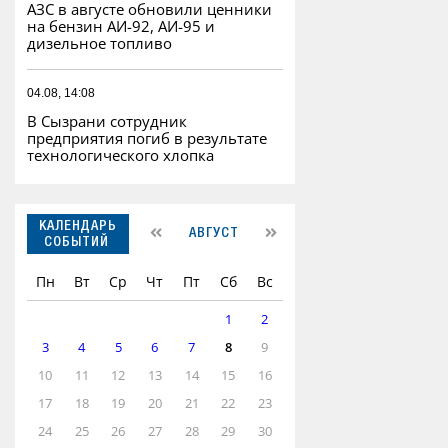
АЗС в августе обновили ценники
на бензин АИ-92, АИ-95 и
дизельное топливо
04.08, 14:08
В Сызрани сотрудник
предприятия погиб в результате
технологического хлопка
КАЛЕНДАРЬ
АВГУСТ
СОБЫТИЙ
Пн
Вт
Ср
Чт
Пт
Сб
Вс
1
2
3
4
5
6
7
8
9
10
11
12
13
14
15
16
17
18
19
20
21
22
23
24
25
26
27
28
29
30