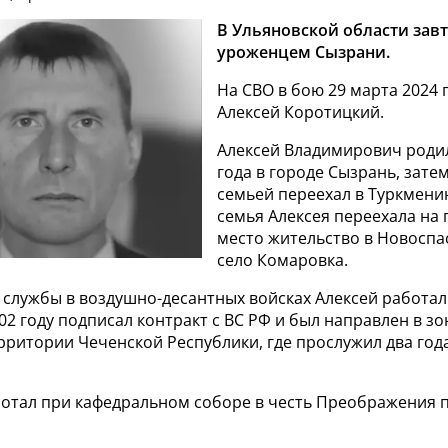
В Ульяновской области завт
уроженцем Сызрани.
На СВО в бою 29 марта 2024 
Алексей Коротицкий.
Алексей Владимирович родил
года в городе Сызрань, затем
семьей переехал в Туркмению
семья Алексея переехала на
место жительство в Новоспас
село Комаровка.
 службы в воздушно-десантных войсках Алексей работал
002 году подписал контракт с ВС РФ и был направлен в з
рритории Чеченской Республики, где прослужил два года
аботал при кафедральном соборе в честь Преображения 