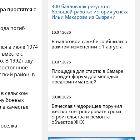
300 баллов как результат
ра простятся с
большой работы: история успеха
Ильи Макарова из Сызрани
года погиб
16.07.2026
В налоговой службе сообщили о
важном изменении с 1 августа
ся в июле 1974
 вместе с
. В 1992 году
13.07.2026
 постоянное
Площадка для старта: в Самаре
ский район, в
пройдет форум для молодых
предпринимателей
 в сельском
30.06.2026
ону боевых
Вячеслав Федорищев поручил
 в качестве
жестко контролировать сроки
строительства и ремонта
объектов ЖКХ
поселка