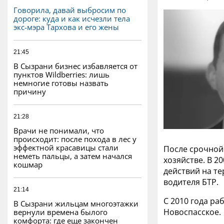
Говорила, давай выбросим по
дороге: куда и как исчезли тела
экс-мэра Тархова и его жены
21:45
В Сызрани бизнес избавляется от
пунктов Wildberries: лишь
немногие готовы назвать
причину
21:28
Врачи не понимали, что
происходит: после похода в лес у
эффектной красавицы стали
После срочной
неметь пальцы, а затем начался
хозяйстве. В 2
кошмар
действий на те
водителя БТР.
21:14
С 2010 года р
В Сызрани жильцам многоэтажки
Новоспасское.
вернули времена былого
комфорта: где еще закончен