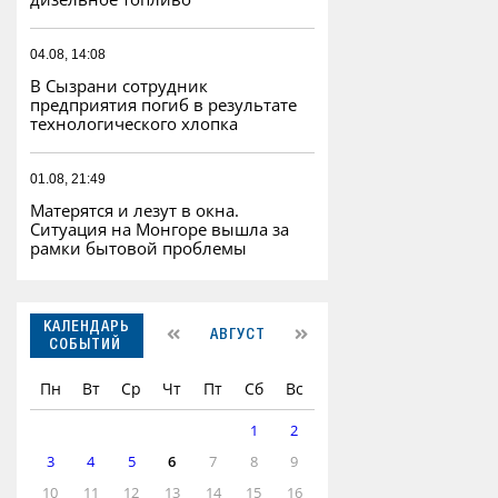
04.08, 14:08
В Сызрани сотрудник
предприятия погиб в результате
технологического хлопка
01.08, 21:49
Матерятся и лезут в окна.
Ситуация на Монгоре вышла за
рамки бытовой проблемы
КАЛЕНДАРЬ
АВГУСТ
СОБЫТИЙ
Пн
Вт
Ср
Чт
Пт
Сб
Вс
1
2
3
4
5
6
7
8
9
10
11
12
13
14
15
16