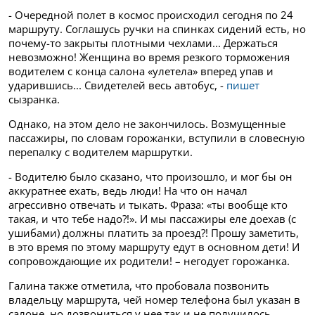
- Очередной полет в космос происходил сегодня по 24
маршруту. Соглашусь ручки на спинках сидений есть, но
почему-то закрыты плотными чехлами... Держаться
невозможно! Женщина во время резкого торможения
водителем с конца салона «улетела» вперед упав и
ударившись... Свидетелей весь автобус, -
пишет
сызранка.
Однако, на этом дело не закончилось. Возмущенные
пассажиры, по словам горожанки, вступили в словесную
перепалку с водителем маршрутки.
- Водителю было сказано, что произошло, и мог бы он
аккуратнее ехать, ведь люди! На что он начал
агрессивно отвечать и тыкать. Фраза: «ты вообще кто
такая, и что тебе надо?!». И мы пассажиры еле доехав (с
ушибами) должны платить за проезд?! Прошу заметить,
в это время по этому маршруту едут в основном дети! И
сопровождающие их родители! – негодует горожанка.
Галина также отметила, что пробовала позвонить
владельцу маршрута, чей номер телефона был указан в
салоне, но дозвониться у нее так и не получилось.