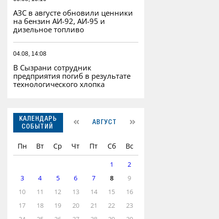
АЗС в августе обновили ценники
на бензин АИ-92, АИ-95 и
дизельное топливо
04.08, 14:08
В Сызрани сотрудник
предприятия погиб в результате
технологического хлопка
КАЛЕНДАРЬ
АВГУСТ
СОБЫТИЙ
Пн
Вт
Ср
Чт
Пт
Сб
Вс
1
2
3
4
5
6
7
8
9
10
11
12
13
14
15
16
17
18
19
20
21
22
23