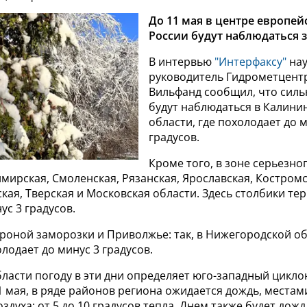
До 11 мая в центре европей
России будут наблюдаться 
В интервью
"Интерфаксу"
на
руководитель Гидрометцент
Вильфанд сообщил, что сил
будут наблюдаться в Калини
области, где похолодает до 
градусов.
Кроме того, в зоне серьезно
мирская, Смоленская, Рязанская, Ярославская, Костромс
ская, Тверская и Московская области. Здесь столбики т
ус 3 градусов.
роной заморозки и Приволжье: так, в Нижегородской об
одает до минус 3 градусов.
ласти погоду в эти дни определяет юго-западный циклон
1 мая, в ряде районов региона ожидается дождь, местами
здуха: от 5 до 10 градусов тепла. Днем также будет дожд