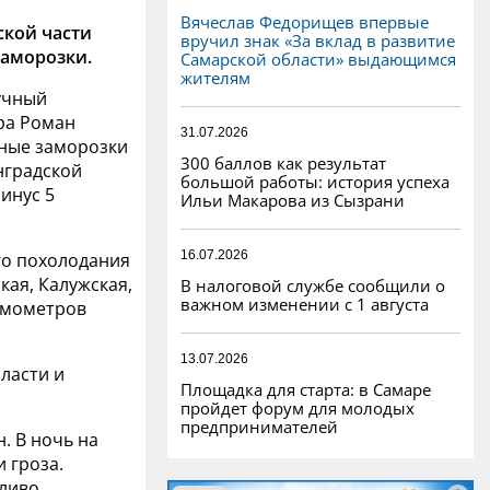
Вячеслав Федорищев впервые
ской части
вручил знак «За вклад в развитие
заморозки.
Самарской области» выдающимся
жителям
учный
ра Роман
31.07.2026
ьные заморозки
300 баллов как результат
нградской
большой работы: история успеха
минус 5
Ильи Макарова из Сызрани
16.07.2026
го похолодания
кая, Калужская,
В налоговой службе сообщили о
важном изменении с 1 августа
ермометров
13.07.2026
ласти и
Площадка для старта: в Самаре
пройдет форум для молодых
предпринимателей
. В ночь на
 гроза.
ливо.