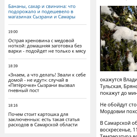
Бананы, сахар и свинина: что
подорожало и подешевело в
магазинах Сызрани и Самары
19:00
Острая хреновина с медовой
ноткой: домашняя заготовка без
варки - подойдет не только к мясу
18:39
«Знаем, а что делать! Звали к себе
окажутся Влади
домой - не идут»: случай в
«Пятёрочке» Сызрани вызвал
Тульская, Брян
гневный пост
покажут до мин
Не обойдут сто
18:16
Мордовии похол
Почем стоит картошка для
заключенных: есть такая статья
В Самарской об
расходов в Самарской области
воскресенье, 1
Температура во